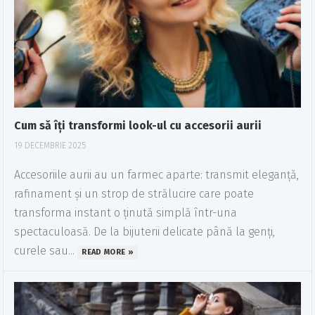
Cum să îți transformi look-ul cu accesorii aurii
19 DECEMBRIE 2025
Accesoriile aurii au un farmec aparte: transmit eleganță,
rafinament și un strop de strălucire care poate
transforma instant o ținută simplă într-una
spectaculoasă. De la bijuterii delicate până la genți,
curele sau...
READ MORE »