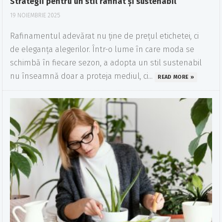
Strategii pentru un stil rafinat și sustenabil
19 NOIEMBRIE 2025
Rafinamentul adevărat nu ține de prețul etichetei, ci
de eleganța alegerilor. Într-o lume în care moda se
schimbă în fiecare sezon, a adopta un stil sustenabil
nu înseamnă doar a proteja mediul, ci...
READ MORE »