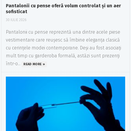
Pantalonii cu pense oferă volum controlat și un aer
sofisticat
30 IULIE 2026
Pantalonii cu pense reprezintă una dintre acele piese
vestimentare care reușesc să îmbine eleganța clasică
cu cerințele modei contemporane. Deși au fost asociați
mult timp cu garderoba formală, astăzi sunt prezenți
într-o...
READ MORE »