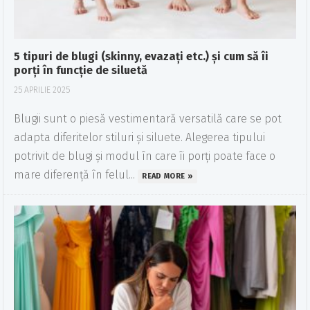
5 tipuri de blugi (skinny, evazați etc.) și cum să îi
porți în funcție de siluetă
25 APRILIE 2025
Blugii sunt o piesă vestimentară versatilă care se pot
adapta diferitelor stiluri și siluete. Alegerea tipului
potrivit de blugi și modul în care îi porți poate face o
mare diferență în felul...
READ MORE »