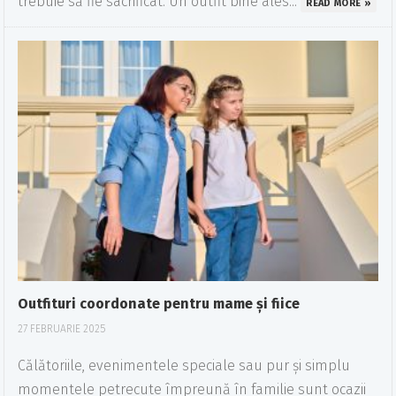
trebuie să fie sacrificat. Un outfit bine ales...
READ MORE »
Outfituri coordonate pentru mame și fiice
27 FEBRUARIE 2025
Călătoriile, evenimentele speciale sau pur și simplu
momentele petrecute împreună în familie sunt ocazii