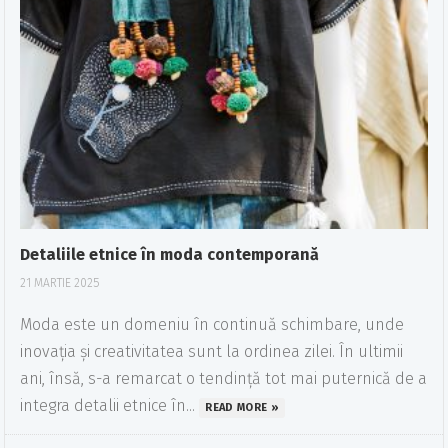
Detaliile etnice în moda contemporană
21 MARTIE 2025
Moda este un domeniu în continuă schimbare, unde
inovația și creativitatea sunt la ordinea zilei. În ultimii
ani, însă, s-a remarcat o tendință tot mai puternică de a
integra detalii etnice în...
READ MORE »