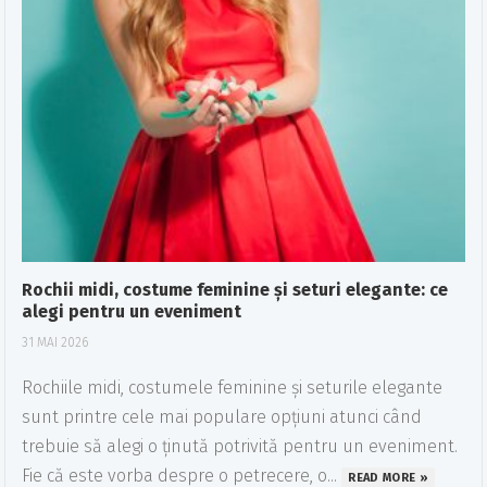
Rochii midi, costume feminine și seturi elegante: ce
alegi pentru un eveniment
31 MAI 2026
Rochiile midi, costumele feminine și seturile elegante
sunt printre cele mai populare opțiuni atunci când
trebuie să alegi o ținută potrivită pentru un eveniment.
Fie că este vorba despre o petrecere, o...
READ MORE »