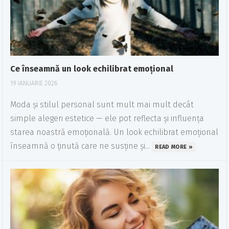
Ce înseamnă un look echilibrat emoțional
19 IANUARIE 2026
Moda și stilul personal sunt mult mai mult decât
simple alegeri estetice — ele pot reflecta și influența
starea noastră emoțională. Un look echilibrat emoțional
înseamnă o ținută care ne susține și...
READ MORE »