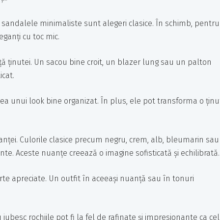
u sandalele minimaliste sunt alegeri clasice. În schimb, pentru
eganți cu toc mic.
ă ținutei. Un sacou bine croit, un blazer lung sau un palton
icat.
rea unui look bine organizat. În plus, ele pot transforma o ținu
ganței. Culorile clasice precum negru, crem, alb, bleumarin sau
te. Aceste nuanțe creează o imagine sofisticată și echilibrată.
 apreciate. Un outfit în aceeași nuanță sau în tonuri
iubesc rochiile pot fi la fel de rafinate și impresionante ca ce