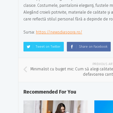
clasice. Costumele, pantalonii eleganți, fustele m
Alegând croieli potrivite, materiale de calitate și
care reflectă stilul personal fără a depinde de roc
Sursa:
https://newsdiaspora.ro/
Tweet on Twitter
Share on Facebook
PREVIOUS AR
Minimalist cu buget mic: Cum să alegi calitat
defavoarea canti
Recommended For You