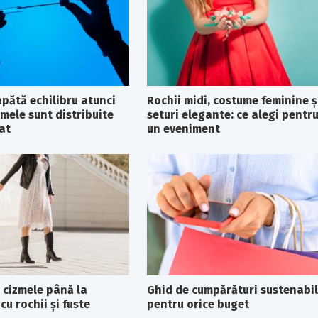
apătă echilibru atunci
Rochii midi, costume feminine ș
mele sunt distribuite
seturi elegante: ce alegi pentr
at
un eveniment
 cizmele până la
Ghid de cumpărături sustenabi
cu rochii și fuste
pentru orice buget