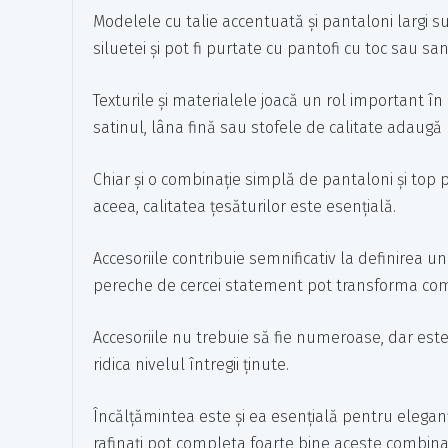
Modelele cu talie accentuată și pantaloni largi s
siluetei și pot fi purtate cu pantofi cu toc sau s
Texturile și materialele joacă un rol important î
satinul, lâna fină sau stofele de calitate adaugă 
Chiar și o combinație simplă de pantaloni și top
aceea, calitatea țesăturilor este esențială.
Accesoriile contribuie semnificativ la definirea u
pereche de cercei statement pot transforma com
Accesoriile nu trebuie să fie numeroase, dar este 
ridica nivelul întregii ținute.
Încălțămintea este și ea esențială pentru eleganț
rafinați pot completa foarte bine aceste combinaț