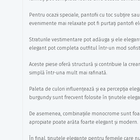
Pentru ocazii speciale, pantofii cu toc subțire sa
evenimente mai relaxate pot fi purtați pantofi el
Straturile vestimentare pot adăuga și ele eleganț
elegant pot completa outfitul într-un mod sofist
Aceste piese oferă structură și contribuie la crea
simplă într-una mult mai rafinată.
Paleta de culori influențează și ea percepția ele
burgundy sunt frecvent folosite în ținutele elegan
De asemenea, combinațiile monocrome sunt foarte
apropiate poate arăta foarte elegant și modern.
În final, ținutele elegante pentru femeile care nu 