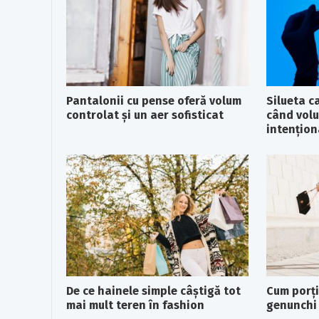
Pantalonii cu pense oferă volum
Silueta c
controlat și un aer sofisticat
când volu
intențion
De ce hainele simple câștigă tot
Cum porți
mai mult teren în fashion
genunchi 