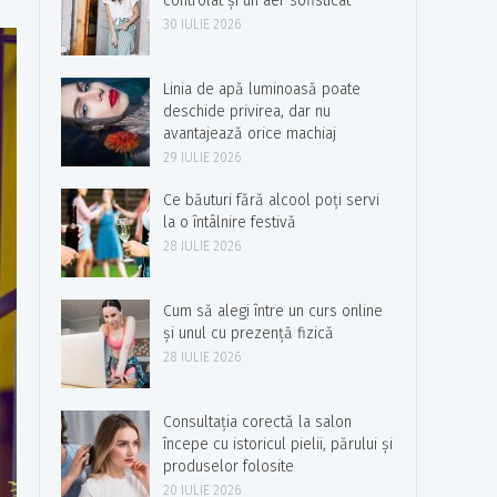
controlat și un aer sofisticat
30 IULIE 2026
Linia de apă luminoasă poate
deschide privirea, dar nu
avantajează orice machiaj
29 IULIE 2026
Ce băuturi fără alcool poți servi
la o întâlnire festivă
28 IULIE 2026
Cum să alegi între un curs online
și unul cu prezență fizică
28 IULIE 2026
Consultația corectă la salon
începe cu istoricul pielii, părului și
produselor folosite
20 IULIE 2026