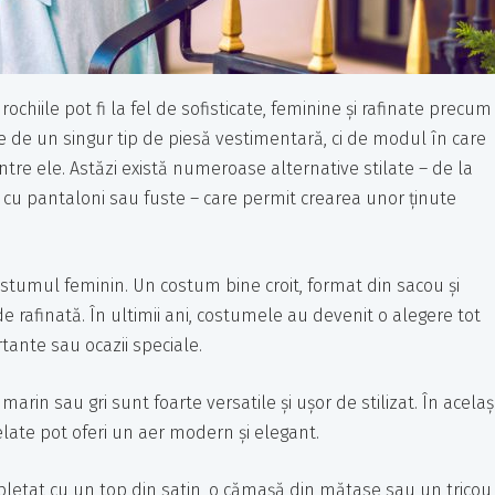
chiile pot fi la fel de sofisticate, feminine și rafinate precum
e de un singur tip de piesă vestimentară, ci de modul în care
intre ele. Astăzi există numeroase alternative stilate – de la
cu pantaloni sau fuste – care permit crearea unor ținute
ostumul feminin. Un costum bine croit, format din sacou și
e rafinată. În ultimii ani, costumele au devenit o alegere tot
ante sau ocazii speciale.
in sau gri sunt foarte versatile și ușor de stilizat. În acelaș
late pot oferi un aer modern și elegant.
pletat cu un top din satin, o cămașă din mătase sau un tricou