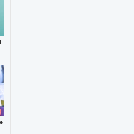
i
u
le