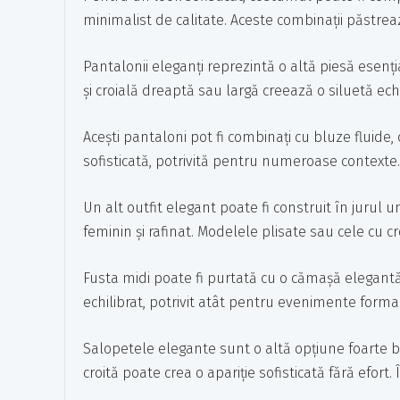
minimalist de calitate. Aceste combinații păstre
Pantalonii eleganți reprezintă o altă piesă esenți
și croială dreaptă sau largă creează o siluetă echil
Acești pantaloni pot fi combinați cu bluze fluide,
sofisticată, potrivită pentru numeroase contexte.
Un alt outfit elegant poate fi construit în jurul u
feminin și rafinat. Modelele plisate sau cele cu cr
Fusta midi poate fi purtată cu o cămașă elegant
echilibrat, potrivit atât pentru evenimente forma
Salopetele elegante sunt o altă opțiune foarte b
croită poate crea o apariție sofisticată fără efort.