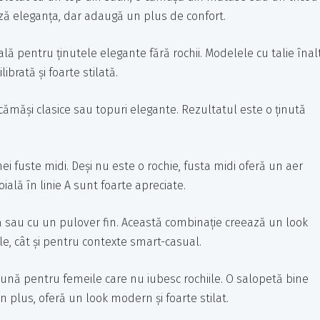
ază eleganța, dar adaugă un plus de confort.
ală pentru ținutele elegante fără rochii. Modelele cu talie înal
ibrată și foarte stilată.
 cămăși clasice sau topuri elegante. Rezultatul este o ținută
nei fuste midi. Deși nu este o rochie, fusta midi oferă un aer
oială în linie A sunt foarte apreciate.
ă sau cu un pulover fin. Această combinație creează un look
le, cât și pentru contexte smart-casual.
ună pentru femeile care nu iubesc rochiile. O salopetă bine
 În plus, oferă un look modern și foarte stilat.