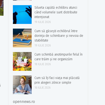
Silueta capătă echilibru atunci
când volumele sunt distribuite
intenționat
19 IULIE 2026
Cum să găsești echilibrul între
dorința de schimbare și nevoia de
stabilitate
19 IULIE 2026
Cum schimbă anotimpurile felul în
care trăim și ne organizăm
18 IULIE 2026
Cum să îți faci viața mai plăcută
prin alegeri zilnice simple
i
16 IULIE 2026
opennews.ro