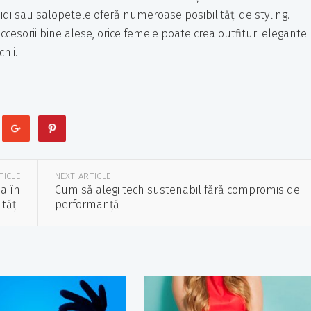
idi sau salopetele oferă numeroase posibilități de styling.
 accesorii bine alese, orice femeie poate crea outfituri elegante
hii.
TICLE
NEXT ARTICLE
ea în
Cum să alegi tech sustenabil fără compromis de
tății
performanță