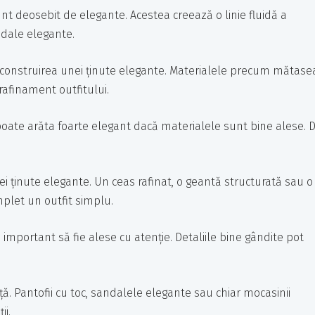
unt deosebit de elegante. Acestea creează o linie fluidă a
andale elegante.
n construirea unei ținute elegante. Materialele precum mătase
rafinament outfitului.
 poate arăta foarte elegant dacă materialele sunt bine alese. 
nei ținute elegante. Un ceas rafinat, o geantă structurată sau o
plet un outfit simplu.
important să fie alese cu atenție. Detaliile bine gândite pot
ă. Pantofii cu toc, sandalele elegante sau chiar mocasinii
ii.