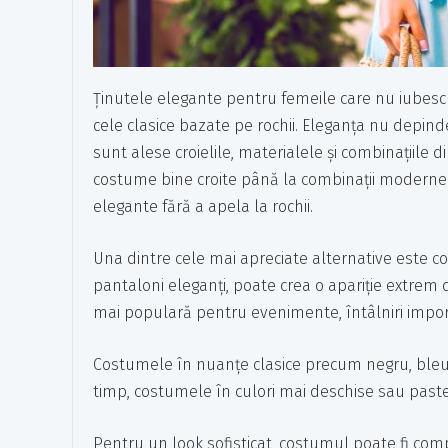
Ținutele elegante pentru femeile care nu iubesc ro
cele clasice bazate pe rochii. Eleganța nu depind
sunt alese croielile, materialele și combinațiile d
costume bine croite până la combinații moderne 
elegante fără a apela la rochii.
Una dintre cele mai apreciate alternative este c
pantaloni eleganți, poate crea o apariție extrem d
mai populară pentru evenimente, întâlniri import
Costumele în nuanțe clasice precum negru, bleumar
timp, costumele în culori mai deschise sau paste
Pentru un look sofisticat, costumul poate fi com