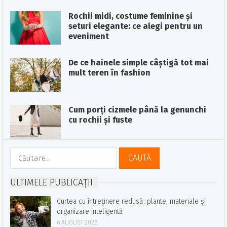
Rochii midi, costume feminine și
seturi elegante: ce alegi pentru un
eveniment
De ce hainele simple câștigă tot mai
mult teren în fashion
Cum porți cizmele până la genunchi
cu rochii și fuste
Caută
după:
ULTIMELE PUBLICAȚII
Curtea cu întreținere redusă: plante, materiale și
organizare inteligentă
6 AUGUST 2026