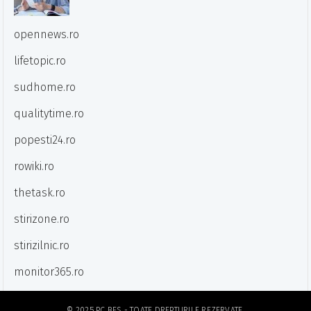
opennews.ro
lifetopic.ro
sudhome.ro
qualitytime.ro
popesti24.ro
rowiki.ro
thetask.ro
stirizone.ro
stirizilnic.ro
monitor365.ro
© 2025
PC BES
- TOATE DREPTURILE REZERVATE.