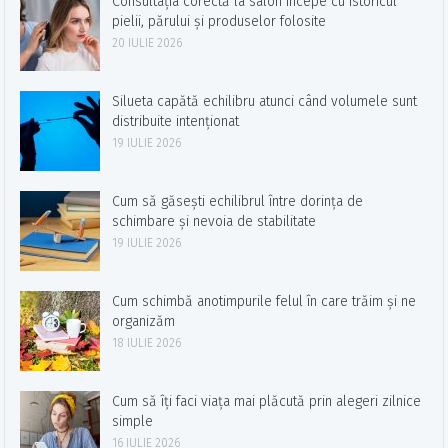
Consultația corectă la salon începe cu istoricul
pielii, părului și produselor folosite
20 IULIE 2026
Silueta capătă echilibru atunci când volumele sunt
distribuite intenționat
19 IULIE 2026
Cum să găsești echilibrul între dorința de
schimbare și nevoia de stabilitate
19 IULIE 2026
Cum schimbă anotimpurile felul în care trăim și ne
organizăm
18 IULIE 2026
Cum să îți faci viața mai plăcută prin alegeri zilnice
simple
16 IULIE 2026