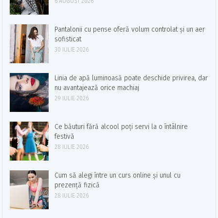
6 AUGUST 2026
Pantalonii cu pense oferă volum controlat și un aer
sofisticat
30 IULIE 2026
Linia de apă luminoasă poate deschide privirea, dar
nu avantajează orice machiaj
29 IULIE 2026
Ce băuturi fără alcool poți servi la o întâlnire
festivă
28 IULIE 2026
Cum să alegi între un curs online și unul cu
prezență fizică
28 IULIE 2026