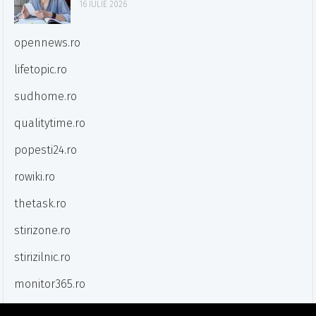
16 IULIE 2026
opennews.ro
lifetopic.ro
sudhome.ro
qualitytime.ro
popesti24.ro
rowiki.ro
thetask.ro
stirizone.ro
stirizilnic.ro
monitor365.ro