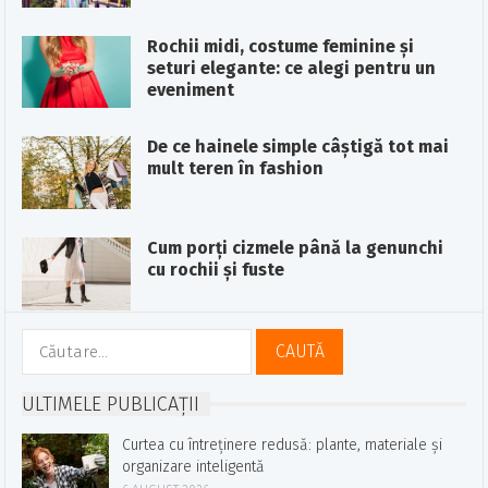
Rochii midi, costume feminine și
seturi elegante: ce alegi pentru un
eveniment
De ce hainele simple câștigă tot mai
mult teren în fashion
Cum porți cizmele până la genunchi
cu rochii și fuste
Caută
după:
ULTIMELE PUBLICAȚII
Curtea cu întreținere redusă: plante, materiale și
organizare inteligentă