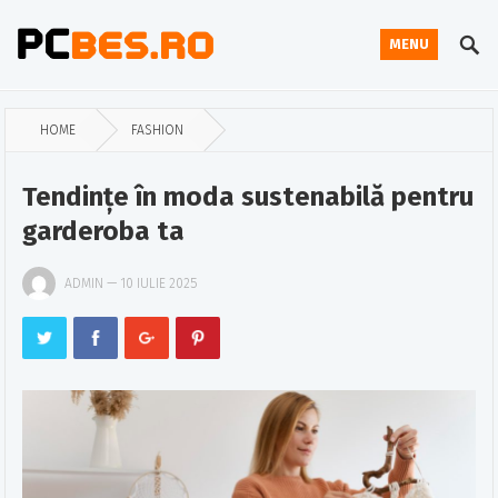
MENU
HOME
FASHION
Tendințe în moda sustenabilă pentru
garderoba ta
ADMIN
—
10 IULIE 2025