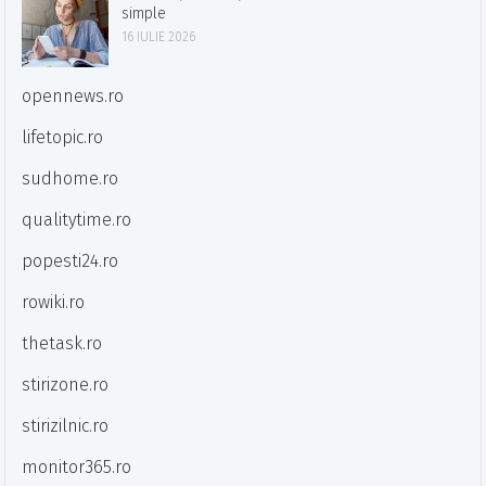
simple
16 IULIE 2026
opennews.ro
lifetopic.ro
sudhome.ro
qualitytime.ro
popesti24.ro
rowiki.ro
thetask.ro
stirizone.ro
stirizilnic.ro
monitor365.ro