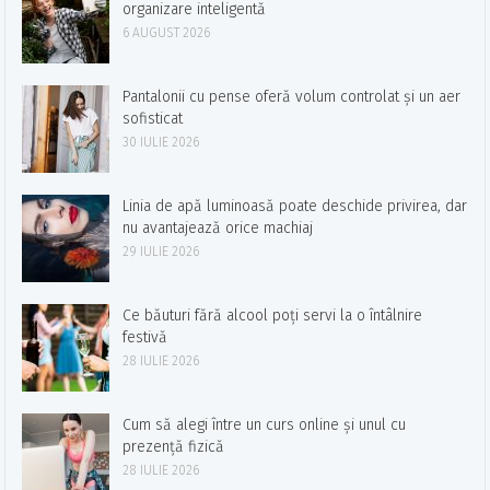
organizare inteligentă
6 AUGUST 2026
Pantalonii cu pense oferă volum controlat și un aer
sofisticat
30 IULIE 2026
Linia de apă luminoasă poate deschide privirea, dar
nu avantajează orice machiaj
29 IULIE 2026
Ce băuturi fără alcool poți servi la o întâlnire
festivă
28 IULIE 2026
Cum să alegi între un curs online și unul cu
prezență fizică
28 IULIE 2026