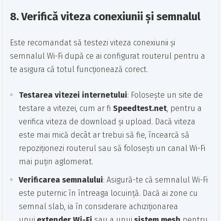
8.
Verifică viteza conexiunii și semnalul
Este recomandat să testezi viteza conexiunii și
semnalul Wi-Fi după ce ai configurat routerul pentru a
te asigura că totul funcționează corect.
Testarea vitezei internetului
: Folosește un site de
testare a vitezei, cum ar fi
Speedtest.net
, pentru a
verifica viteza de download și upload. Dacă viteza
este mai mică decât ar trebui să fie, încearcă să
repoziționezi routerul sau să folosești un canal Wi-Fi
mai puțin aglomerat.
Verificarea semnalului
: Asigură-te că semnalul Wi-Fi
este puternic în întreaga locuință. Dacă ai zone cu
semnal slab, ia în considerare achiziționarea
unui
extender Wi-Fi
sau a unui
sistem mesh
pentru