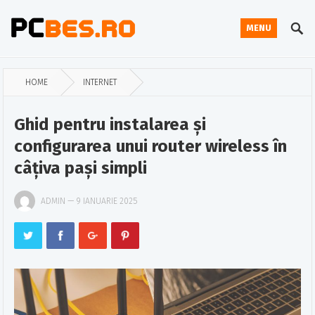
MENU
HOME
INTERNET
Ghid pentru instalarea și
configurarea unui router wireless în
câțiva pași simpli
ADMIN
—
9 IANUARIE 2025