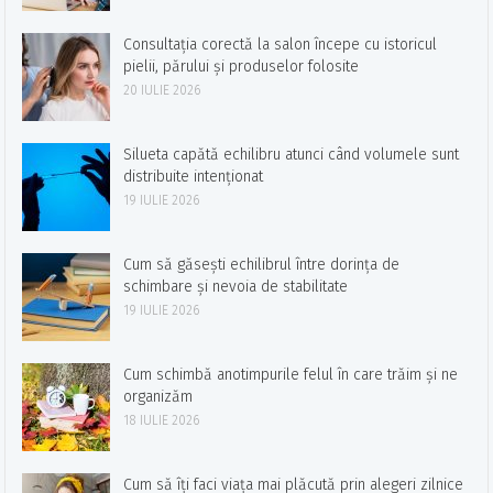
Consultația corectă la salon începe cu istoricul
pielii, părului și produselor folosite
20 IULIE 2026
Silueta capătă echilibru atunci când volumele sunt
distribuite intenționat
19 IULIE 2026
Cum să găsești echilibrul între dorința de
schimbare și nevoia de stabilitate
19 IULIE 2026
Cum schimbă anotimpurile felul în care trăim și ne
organizăm
18 IULIE 2026
Cum să îți faci viața mai plăcută prin alegeri zilnice