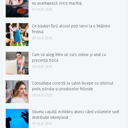
nu avantajează orice machiaj
29 IULIE 2026
Ce băuturi fără alcool poți servi la o întâlnire
festivă
28 IULIE 2026
Cum să alegi între un curs online și unul cu
prezență fizică
28 IULIE 2026
Consultația corectă la salon începe cu istoricul
pielii, părului și produselor folosite
20 IULIE 2026
Silueta capătă echilibru atunci când volumele sunt
distribuite intenționat
19 IULIE 2026