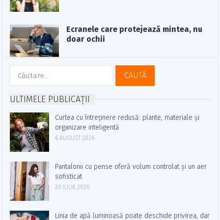
Ecranele care protejează mintea, nu
doar ochii
Caută
după:
ULTIMELE PUBLICAȚII
Curtea cu întreținere redusă: plante, materiale și
organizare inteligentă
6 AUGUST 2026
Pantalonii cu pense oferă volum controlat și un aer
sofisticat
30 IULIE 2026
Linia de apă luminoasă poate deschide privirea, dar