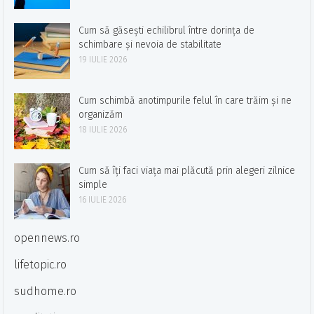
Cum să găsești echilibrul între dorința de
schimbare și nevoia de stabilitate
19 IULIE 2026
Cum schimbă anotimpurile felul în care trăim și ne
organizăm
18 IULIE 2026
Cum să îți faci viața mai plăcută prin alegeri zilnice
simple
16 IULIE 2026
opennews.ro
lifetopic.ro
sudhome.ro