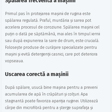
Spălarea frecventă a mașinii
Primul pas în protejarea mașinii de rugina este
spălarea regulată. Praful, murdăria și sarea pot
accelera procesul de coroziune. Spălarea mașinii cel
puțin o dată pe săptămână, mai ales în timpul iernii
sau după expunerea la sare de drum, este crucială.
Folosește produse de curățare specializate pentru
mașini și evită detergenții casnici, care pot deteriora
vopseaua.
Uscarea corectă a mașinii
După spălare, usucă bine mașina pentru a preveni
acumularea de apă în crăpături și colțuri. Apa
stagnantă poate favoriza apariția ruginei. Utilizează
cârpe din microfibră pentru a șterge suprafața și