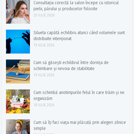
Consultația corectă la salon începe cu istoricul
pielii, părului și produselor folosite
20 IULIE 2026
Silueta capătă echilibru atunci când volumele sunt
distribuite intenționat
19 IULIE 2026
Cum să găsești echilibrul între dorința de
schimbare și nevoia de stabilitate
19 IULIE 2026
Cum schimbă anotimpurile felul în care trăim și ne
organizăm
18 IULIE 2026
Cum să îți faci viața mai plăcută prin alegeri zilnice
simple