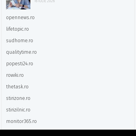
16 IULIE 2026
opennews.ro
lifetopic.ro
sudhome.ro
qualitytime.ro
popesti24.ro
rowiki.ro
thetask.ro
stirizone.ro
stirizilnic.ro
monitor365.ro