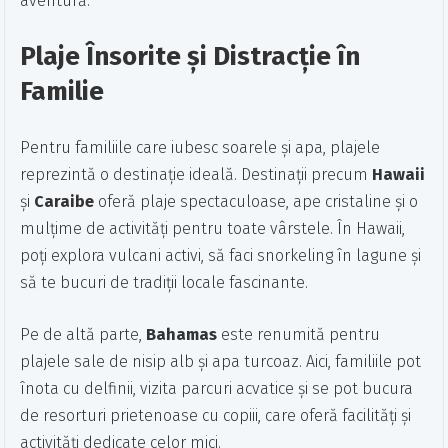
aventură.
Plaje Însorite și Distracție în
Familie
Pentru familiile care iubesc soarele și apa, plajele
reprezintă o destinație ideală. Destinații precum
Hawaii
și
Caraibe
oferă plaje spectaculoase, ape cristaline și o
mulțime de activități pentru toate vârstele. În Hawaii,
poți explora vulcani activi, să faci snorkeling în lagune și
să te bucuri de tradiții locale fascinante.
Pe de altă parte,
Bahamas
este renumită pentru
plajele sale de nisip alb și apa turcoaz. Aici, familiile pot
înota cu delfinii, vizita parcuri acvatice și se pot bucura
de resorturi prietenoase cu copiii, care oferă facilități și
activități dedicate celor mici.