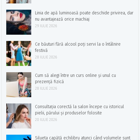
Linia de apă luminoasă poate deschide privirea, dar
nu avantajează orice machiaj
29 IULIE 2026
Ce băuturi fără alcool poți servi la o întâlnire
festivă
28 IULIE 2026
Cum să alegi între un curs online și unul cu
prezență fizică
28 IULIE 2026
Consultația corectă la salon începe cu istoricul
pielii, părului și produselor folosite
20 IULIE 2026
Silueta capătă echilibru atunci când volumele sunt