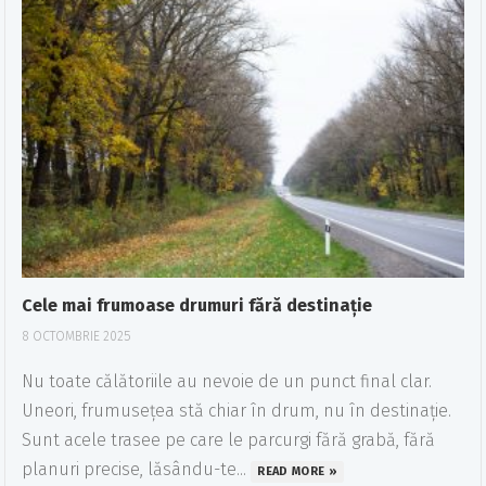
Cele mai frumoase drumuri fără destinație
8 OCTOMBRIE 2025
Nu toate călătoriile au nevoie de un punct final clar.
Uneori, frumusețea stă chiar în drum, nu în destinație.
Sunt acele trasee pe care le parcurgi fără grabă, fără
planuri precise, lăsându-te...
READ MORE »