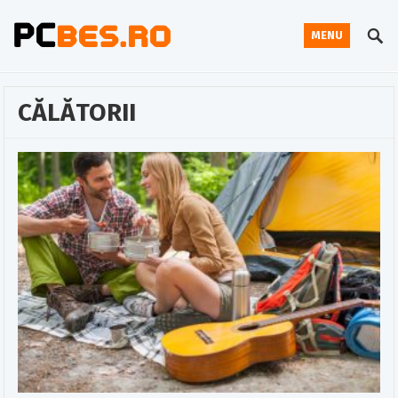
MENU
CĂLĂTORII