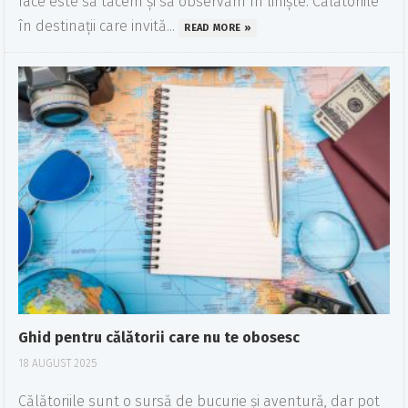
face este să tăcem și să observăm în liniște. Călătoriile
în destinații care invită...
READ MORE »
Ghid pentru călătorii care nu te obosesc
18 AUGUST 2025
Călătoriile sunt o sursă de bucurie și aventură, dar pot