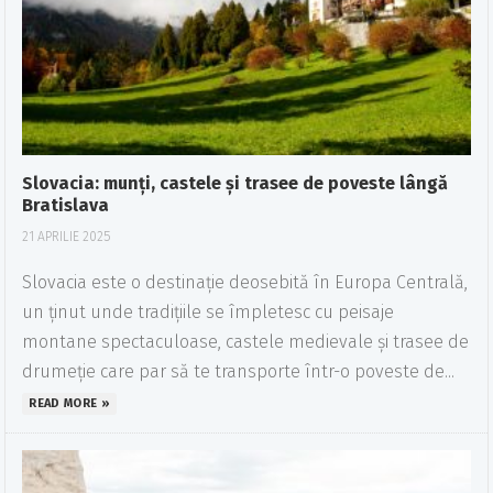
Slovacia: munți, castele și trasee de poveste lângă
Bratislava
21 APRILIE 2025
Slovacia este o destinație deosebită în Europa Centrală,
un ținut unde tradițiile se împletesc cu peisaje
montane spectaculoase, castele medievale și trasee de
drumeție care par să te transporte într-o poveste de...
READ MORE »