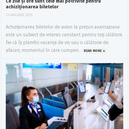
Ce zile și ore sunt cele mai potrivite pentru
achiziționarea biletelor
23 IANUARIE 2025
Achiziționarea biletelor de avion la prețuri avantajoase
este un subiect de interes constant pentru toți călătorii.
Fie că îți planifici vacanța de vis sau o călătorie de
afaceri, momentul în care cumperi...
READ MORE »