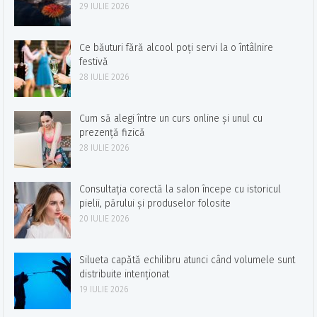
29 IULIE 2026
Ce băuturi fără alcool poți servi la o întâlnire
festivă
28 IULIE 2026
Cum să alegi între un curs online și unul cu
prezență fizică
28 IULIE 2026
Consultația corectă la salon începe cu istoricul
pielii, părului și produselor folosite
20 IULIE 2026
Silueta capătă echilibru atunci când volumele sunt
distribuite intenționat
19 IULIE 2026