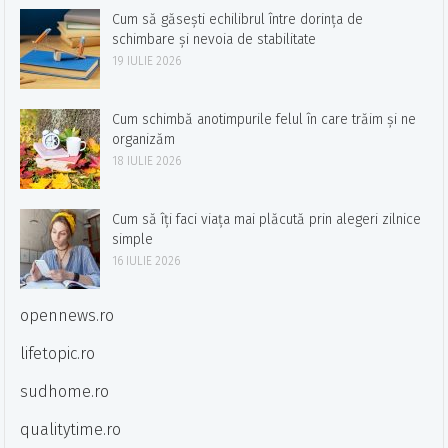
Cum să găsești echilibrul între dorința de
schimbare și nevoia de stabilitate
19 IULIE 2026
Cum schimbă anotimpurile felul în care trăim și ne
organizăm
18 IULIE 2026
Cum să îți faci viața mai plăcută prin alegeri zilnice
simple
16 IULIE 2026
opennews.ro
lifetopic.ro
sudhome.ro
qualitytime.ro