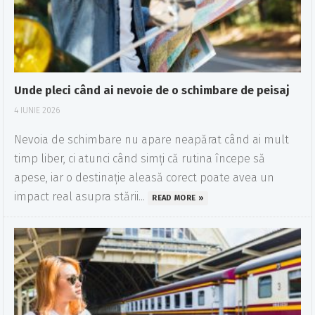
Unde pleci când ai nevoie de o schimbare de peisaj
4 IUNIE 2026
Nevoia de schimbare nu apare neapărat când ai mult
timp liber, ci atunci când simți că rutina începe să
apese, iar o destinație aleasă corect poate avea un
impact real asupra stării...
READ MORE »