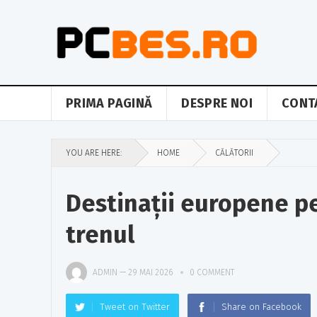
PRIMA PAGINĂ
DESPRE NOI
CONT
YOU ARE HERE:
HOME
CĂLĂTORII
Destinații europene p
trenul
ADMIN
—
29 MAI 2026
0 COMMENT
Tweet on Twitter
Share on Facebook