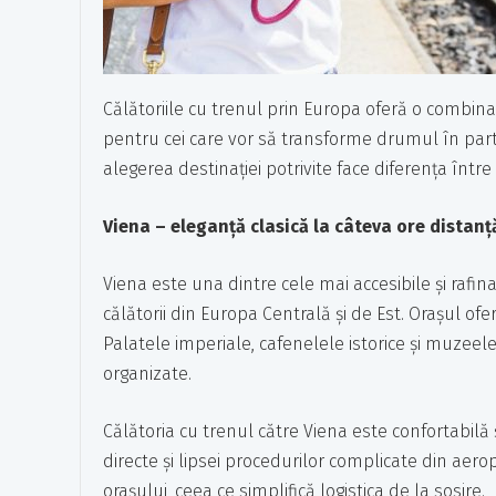
Călătoriile cu trenul prin Europa oferă o combinați
pentru cei care vor să transforme drumul în parte
alegerea destinației potrivite face diferența înt
Viena – eleganță clasică la câteva ore distanț
Viena este una dintre cele mai accesibile și rafi
călătorii din Europa Centrală și de Est. Orașul ofe
Palatele imperiale, cafenelele istorice și muzee
organizate.
Călătoria cu trenul către Viena este confortabilă 
directe și lipsei procedurilor complicate din aero
orașului, ceea ce simplifică logistica de la sosire.