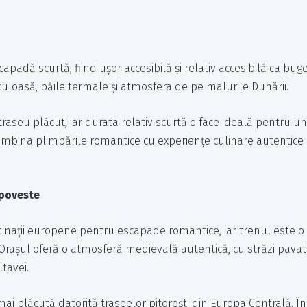
adă scurtă, fiind ușor accesibilă și relativ accesibilă ca buge
uloasă, băile termale și atmosfera de pe malurile Dunării.
aseu plăcut, iar durata relativ scurtă o face ideală pentru un
ombina plimbările romantice cu experiențe culinare autentice 
 poveste
nații europene pentru escapade romantice, iar trenul este o
 Orașul oferă o atmosferă medievală autentică, cu străzi pavat
ltavei.
mai plăcută datorită traseelor pitorești din Europa Centrală. În