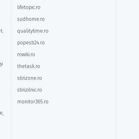
lifetopic.ro
sudhome.ro
t.
qualitytime.ro
popesti24.ro
rowiki.ro
și
thetask.ro
stirizone.ro
stirizilnic.ro
monitor365.ro
e,