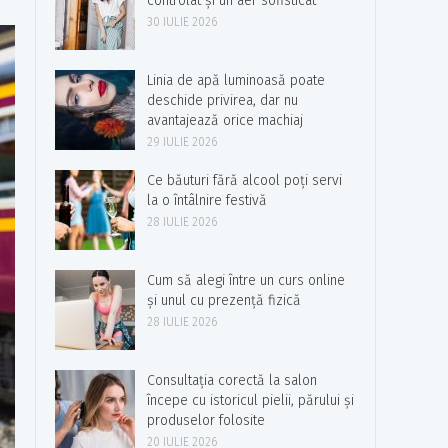
controlat și un aer sofisticat
30 IULIE 2026
Linia de apă luminoasă poate
deschide privirea, dar nu
avantajează orice machiaj
29 IULIE 2026
Ce băuturi fără alcool poți servi
la o întâlnire festivă
28 IULIE 2026
Cum să alegi între un curs online
și unul cu prezență fizică
28 IULIE 2026
Consultația corectă la salon
începe cu istoricul pielii, părului și
produselor folosite
20 IULIE 2026