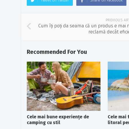
Tweet on Twitter
Share on Facebook
PREVIOUS AR
Cum îți poți da seama că un produs e mai 
reclamă decât efici
Recommended For You
Cele mai bune experiențe de
Cele mai 
camping cu stil
litoral p