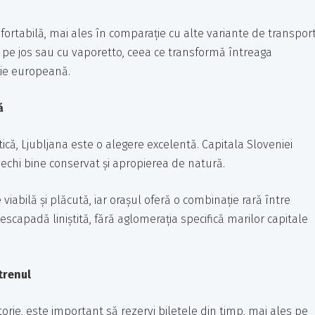
onfortabilă, mai ales în comparație cu alte variante de transport
v pe jos sau cu vaporetto, ceea ce transformă întreaga
ație europeană.
ă
tică, Ljubljana este o alegere excelentă. Capitala Sloveniei
echi bine conservat și apropierea de natură.
viabilă și plăcută, iar orașul oferă o combinație rară între
o escapadă liniștită, fără aglomerația specifică marilor capitale
trenul
rie, este important să rezervi biletele din timp, mai ales pe