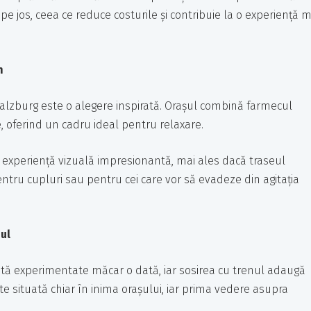
e jos, ceea ce reduce costurile și contribuie la o experiență m
n
, Salzburg este o alegere inspirată. Orașul combină farmecul
 oferind un cadru ideal pentru relaxare.
 o experiență vizuală impresionantă, mai ales dacă traseul
entru cupluri sau pentru cei care vor să evadeze din agitația
ul
rită experimentate măcar o dată, iar sosirea cu trenul adaugă
e situată chiar în inima orașului, iar prima vedere asupra