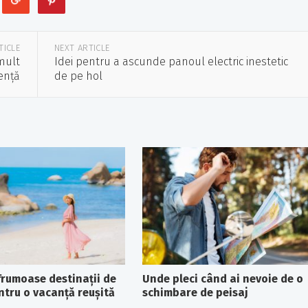
TICLE
NEXT ARTICLE
mult
Idei pentru a ascunde panoul electric inestetic
ență
de pe hol
frumoase destinații de
Unde pleci când ai nevoie de o
entru o vacanță reușită
schimbare de peisaj