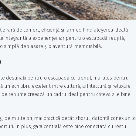
e rară de confort, eficiență și farmec, fiind alegerea ideală
 integrantă a experienței, iar pentru o escapadă reușită,
re o simplă deplasare și o aventură memorabilă.
ă
nate destinații pentru o escapadă cu trenul, mai ales pentru
ră un echilibru excelent între cultură, arhitectură și relaxare.
le de renume creează un cadru ideal pentru câteva zile bine
și, de multe ori, mai practică decât zborul, datorită conexiunilo
porturi. În plus, gara centrală este bine conectată cu restul