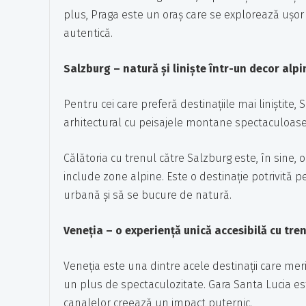
plus, Praga este un oraș care se explorează ușor p
autentică.
Salzburg – natură și liniște într-un decor alpi
Pentru cei care preferă destinațiile mai liniștite
arhitectural cu peisajele montane spectaculoase,
Călătoria cu trenul către Salzburg este, în sine,
include zone alpine. Este o destinație potrivită p
urbană și să se bucure de natură.
Veneția – o experiență unică accesibilă cu tren
Veneția este una dintre acele destinații care me
un plus de spectaculozitate. Gara Santa Lucia est
canalelor creează un impact puternic.