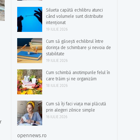
Silueta capătă echilibru atunci
când volumele sunt distribuite
intenționat
19 IULIE 2026
Cum să găsești echilibrul între
dorința de schimbare și nevoia de
stabilitate
19 IULIE 2026
Cum schimbă anotimpurile felul în
care trăim și ne organizăm
18 IULIE 2026
Cum să îți faci viața mai plăcută
prin alegeri zilnice simple
16 IULIE 2026
r
opennews.ro