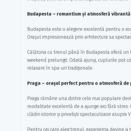
Budapesta – romantism și atmosferă vibrantă
Budapesta este o alegere excelentă pentru o escap
Orașul impresionează prin arhitectura sa spectac
Călătoria cu trenul până în Budapesta oferă un tr
weekend prelungit. Odată ajunși, cuplurile pot c
relaxare în spa-uri tradiționale.
Praga – orașul perfect pentru o atmosferă de
Praga rămâne una dintre cele mai populare desti
modalitate excelentă de a ajunge aici fără stres.
clădiri istorice și priveliști spectaculoase asupra V
Pentru cei care aleg trenul, experiența devine și 