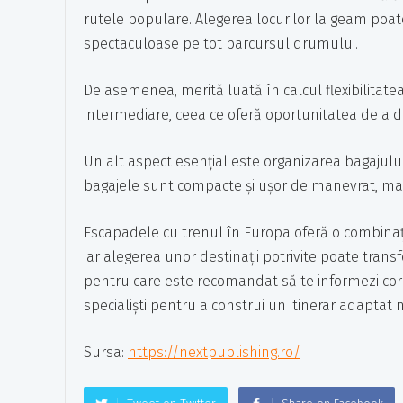
rutele populare. Alegerea locurilor la geam poat
spectaculoase pe tot parcursul drumului.
De asemenea, merită luată în calcul flexibilitatea 
intermediare, ceea ce oferă oportunitatea de a de
Un alt aspect esențial este organizarea bagajului
bagajele sunt compacte și ușor de manevrat, mai
Escapadele cu trenul în Europa oferă o combinație 
iar alegerea unor destinații potrivite poate tran
pentru care este recomandat să te informezi corec
specialiști pentru a construi un itinerar adaptat n
Sursa:
https://nextpublishing.ro/