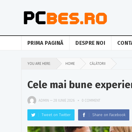
PRIMA PAGINĂ
DESPRE NOI
CONT
YOU ARE HERE:
HOME
CĂLĂTORII
Cele mai bune experie
ADMIN
—
28 IUNIE 2026
0 COMMENT
Tweet on Twitter
Share on Facebook