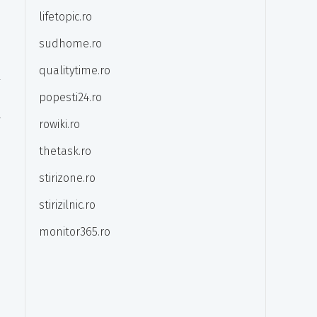
lifetopic.ro
sudhome.ro
qualitytime.ro
l
popesti24.ro
ă
rowiki.ro
thetask.ro
stirizone.ro
stirizilnic.ro
monitor365.ro