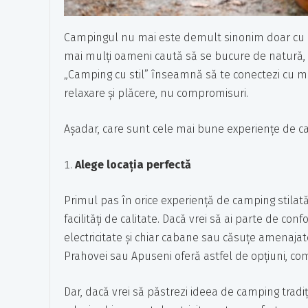
Campingul nu mai este demult sinonim doar cu cortu
mai mulți oameni caută să se bucure de natură, d
„Camping cu stil” înseamnă să te conectezi cu me
relaxare și plăcere, nu compromisuri.
Așadar, care sunt cele mai bune experiențe de cam
Alege locația perfectă
Primul pas în orice experiență de camping stilat
facilități de calitate. Dacă vrei să ai parte de co
electricitate și chiar cabane sau căsuțe amenaja
Prahovei sau Apuseni oferă astfel de opțiuni, co
Dar, dacă vrei să păstrezi ideea de camping tradi