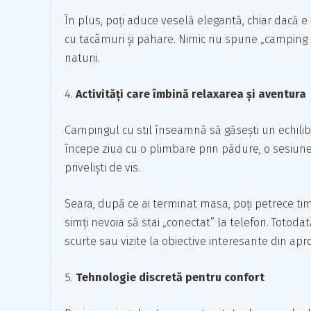
În plus, poți aduce veselă elegantă, chiar dacă e 
cu tacâmuri și pahare. Nimic nu spune „camping cu
naturii.
Activități care îmbină relaxarea și aventura
Campingul cu stil înseamnă să găsești un echilibr
începe ziua cu o plimbare prin pădure, o sesiune
priveliști de vis.
Seara, după ce ai terminat masa, poți petrece tim
simți nevoia să stai „conectat” la telefon. Totodat
scurte sau vizite la obiective interesante din apr
Tehnologie discretă pentru confort