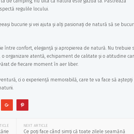
ța ta de camping, nu uita că natura este gazda ta. Păstrează
spectă regulile locului.
ași bucurie și vei ajuta și alți pasionați de natură să se bucu
e între confort, eleganță și apropierea de natură. Nu trebuie 
 o organizare atentă, echipament de calitate și o atitudine ca
evărat de fiecare moment în aer liber.
aventură, ci o experiență memorabilă, care te va face să aștepți
turii.
TICLE
NEXT ARTICLE
tărie
Ce poți face când simți că toate zilele seamănă