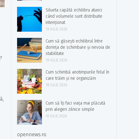
Silueta capătă echilibru atunci
când volumele sunt distribuite
intenționat
19 IULIE 2026
Cum să găsești echilibrul între
dorința de schimbare și nevoia de
stabilitate
?
19 IULIE 2026
Cum schimbă anotimpurile felul în
care trăim și ne organizăm
18 IULIE 2026
ă,
Cum să îți faci viața mai plăcută
prin alegeri zilnice simple
16 IULIE 2026
opennews.ro