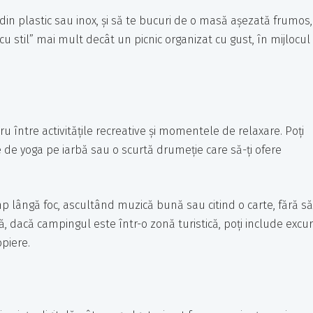
din plastic sau inox, și să te bucuri de o masă așezată frumos,
 stil” mai mult decât un picnic organizat cu gust, în mijlocul
u între activitățile recreative și momentele de relaxare. Poți
 de yoga pe iarbă sau o scurtă drumeție care să-ți ofere
p lângă foc, ascultând muzică bună sau citind o carte, fără să
ă, dacă campingul este într-o zonă turistică, poți include excur
opiere.