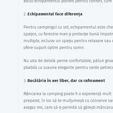
aduci echipamentul potrivit pentru confort, cum ar
Echipamentul face diferența
Pentru campingul cu stil, echipamentul este cheia
spațios, cu ferestre mari și protecție bună împo
multiple, inclusiv un spațiu pentru relaxare sau 
ofere suport optim pentru somn.
Nu uita de detalii: perne confortabile, pături gr
pliabilă cu scaune elegante pentru serile petrecu
Bucătăria în aer liber, dar cu rafinament
Mâncarea la camping poate fi o experiență mult ma
preparat, în loc să te mulțumești cu conserve sau
aragaz mic, care să-ți permită să gătești mâncăru