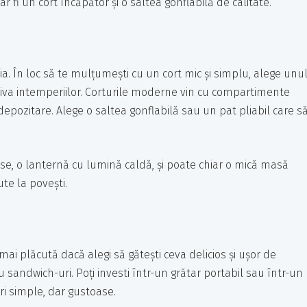
 fi un cort încăpător și o saltea gonflabilă de calitate.
. În loc să te mulțumești cu un cort mic și simplu, alege unu
triva intemperiilor. Corturile moderne vin cu compartimente
depozitare. Alege o saltea gonflabilă sau un pat pliabil care s
oase, o lanternă cu lumină caldă, și poate chiar o mică masă
te la povești.
i plăcută dacă alegi să gătești ceva delicios și ușor de
 sandwich-uri. Poți investi într-un grătar portabil sau într-un
ri simple, dar gustoase.