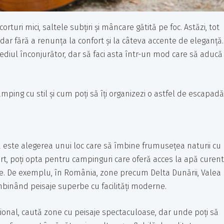
ri mici, saltele subțiri și mâncare gătită pe foc. Astăzi, tot
ar fără a renunța la confort și la câteva accente de eleganță.
diul înconjurător, dar să faci asta într-un mod care să aducă
ping cu stil și cum poți să îți organizezi o astfel de escapadă
ă este alegerea unui loc care să îmbine frumusețea naturii cu
nfort, poți opta pentru campinguri care oferă acces la apă curent
te. De exemplu, în România, zone precum Delta Dunării, Valea
mbinând peisaje superbe cu facilități moderne.
țional, caută zone cu peisaje spectaculoase, dar unde poți să