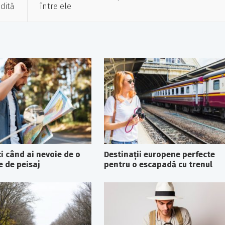
dită
între ele
i când ai nevoie de o
Destinații europene perfecte
 de peisaj
pentru o escapadă cu trenul