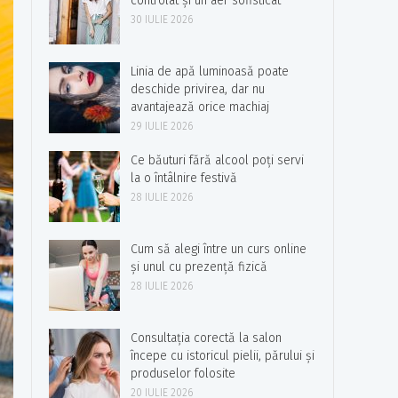
controlat și un aer sofisticat
30 IULIE 2026
Linia de apă luminoasă poate
deschide privirea, dar nu
avantajează orice machiaj
29 IULIE 2026
Ce băuturi fără alcool poți servi
la o întâlnire festivă
28 IULIE 2026
Cum să alegi între un curs online
și unul cu prezență fizică
28 IULIE 2026
Consultația corectă la salon
începe cu istoricul pielii, părului și
produselor folosite
20 IULIE 2026