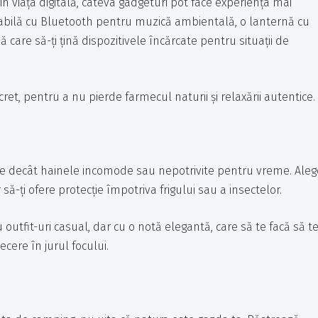
 viața digitală, câteva gadgeturi pot face experiența mai
tabilă cu Bluetooth pentru muzică ambientală, o lanternă cu
 care să-ți țină dispozitivele încărcate pentru situații de
cret, pentru a nu pierde farmecul naturii și relaxării autentice.
de decât hainele incomode sau nepotrivite pentru vreme. Aleg
să-ți ofere protecție împotriva frigului sau a insectelor.
 outfit-uri casual, dar cu o notă elegantă, care să te facă să t
recere în jurul focului.