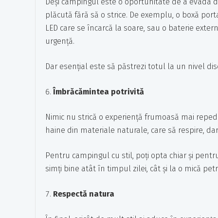
Deși campingul este o oportunitate de a evada din
plăcută fără să o strice. De exemplu, o boxă por
LED care se încarcă la soare, sau o baterie externă
urgență.
Dar esențial este să păstrezi totul la un nivel dis
Îmbrăcămintea potrivită
Nimic nu strică o experiență frumoasă mai repe
haine din materiale naturale, care să respire, dar 
Pentru campingul cu stil, poți opta chiar și pentru
simți bine atât în timpul zilei, cât și la o mică pet
Respectă natura