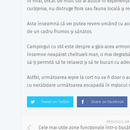
În final, oricât de mult stil ai aduce în experien
curățenia, nu distruge flora sau fauna locală și re
Asta înseamnă că vei putea reveni oricând cu acee
de un cadru frumos și sănătos.
Campingul cu stil este despre a găsi acea armoni
însemne neapărat cheltuieli mari, ci mai degrabă
să-ți permită să te relaxezi și să te bucuri cu ad
Astfel, următoarea ieșire la cort nu va fi doar o 
cu nerăbdare următoarea escapadă în mijlocul na
Tweet on Twitter
Share on Facebook
PREVIOUS AR
Cele mai utile zone funcționale într-o bucă