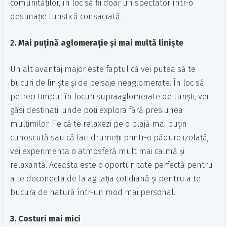
comunităților, în loc să fii doar un spectator într-o
destinație turistică consacrată.
2. Mai puțină aglomerație și mai multă liniște
Un alt avantaj major este faptul că vei putea să te
bucuri de liniște și de peisaje neaglomerate. În loc să
petreci timpul în locuri supraaglomerate de turiști, vei
găsi destinații unde poți explora fără presiunea
mulțimilor. Fie că te relaxezi pe o plajă mai puțin
cunoscută sau că faci drumeții printr-o pădure izolață,
vei experimenta o atmosferă mult mai calmă și
relaxantă. Aceasta este o oportunitate perfectă pentru
a te deconecta de la agitația cotidiană și pentru a te
bucura de natură într-un mod mai personal.
3. Costuri mai mici