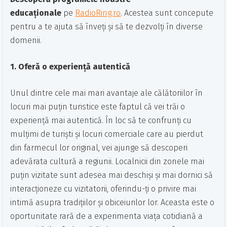
educaționale
pe
RadioRing.ro
. Acestea sunt concepute
pentru a te ajuta să înveți și să te dezvolți în diverse
domenii.
1. Oferă o experiență autentică
Unul dintre cele mai mari avantaje ale călătoriilor în
locuri mai puțin turistice este faptul că vei trăi o
experiență mai autentică. În loc să te confrunți cu
mulțimi de turiști și locuri comerciale care au pierdut
din farmecul lor original, vei ajunge să descoperi
adevărata cultură a regiunii. Localnicii din zonele mai
puțin vizitate sunt adesea mai deschiși și mai dornici să
interacționeze cu vizitatorii, oferindu-ți o privire mai
intimă asupra tradițiilor și obiceiurilor lor. Aceasta este o
oportunitate rară de a experimenta viața cotidiană a