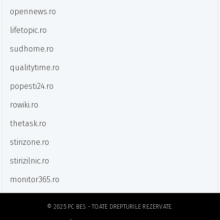
opennews.ro
lifetopic.ro
sudhome.ro
qualitytime.ro
popesti24.ro
rowiki.ro
thetask.ro
stirizone.ro
stirizilnic.ro
monitor365.ro
© 2025
PC BES
- TOATE DREPTURILE REZERVATE.