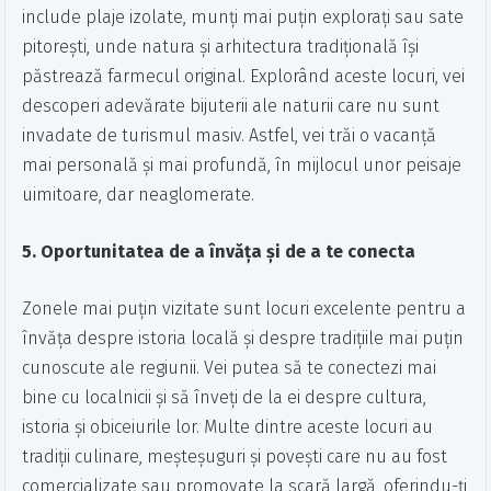
include plaje izolate, munți mai puțin explorați sau sate
pitorești, unde natura și arhitectura tradițională își
păstrează farmecul original. Explorând aceste locuri, vei
descoperi adevărate bijuterii ale naturii care nu sunt
invadate de turismul masiv. Astfel, vei trăi o vacanță
mai personală și mai profundă, în mijlocul unor peisaje
uimitoare, dar neaglomerate.
5. Oportunitatea de a învăța și de a te conecta
Zonele mai puțin vizitate sunt locuri excelente pentru a
învăța despre istoria locală și despre tradițiile mai puțin
cunoscute ale regiunii. Vei putea să te conectezi mai
bine cu localnicii și să înveți de la ei despre cultura,
istoria și obiceiurile lor. Multe dintre aceste locuri au
tradiții culinare, meșteșuguri și povești care nu au fost
comercializate sau promovate la scară largă, oferindu-ți