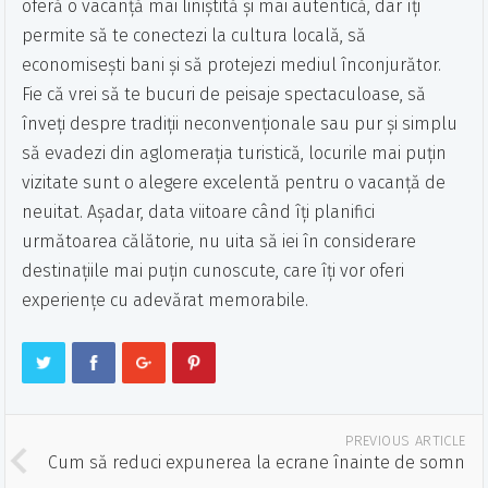
oferă o vacanță mai liniștită și mai autentică, dar îți
permite să te conectezi la cultura locală, să
economisești bani și să protejezi mediul înconjurător.
Fie că vrei să te bucuri de peisaje spectaculoase, să
înveți despre tradiții neconvenționale sau pur și simplu
să evadezi din aglomerația turistică, locurile mai puțin
vizitate sunt o alegere excelentă pentru o vacanță de
neuitat. Așadar, data viitoare când îți planifici
următoarea călătorie, nu uita să iei în considerare
destinațiile mai puțin cunoscute, care îți vor oferi
experiențe cu adevărat memorabile.
PREVIOUS ARTICLE
Cum să reduci expunerea la ecrane înainte de somn