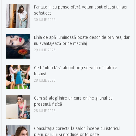
Pantalonii cu pense oferă volum controlat și un aer
sofisticat
30 IULIE 2026
Linia de apă luminoasă poate deschide privirea, dar
nu avantajează orice machiaj
29 IULIE 2026
Ce băuturi fără alcool poți servi la o întâlnire
festivă
28 IULIE 2026
Cum să alegi între un curs online și unul cu
prezență fizică
28 IULIE 2026
Consultația corectă la salon începe cu istoricul
pielii, părului și produselor folosite