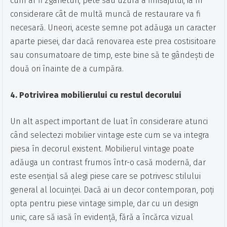
cum ar fi zgârieturi, pete sau uzură a finisajului, ia în
considerare cât de multă muncă de restaurare va fi
necesară. Uneori, aceste semne pot adăuga un caracter
aparte piesei, dar dacă renovarea este prea costisitoare
sau consumatoare de timp, este bine să te gândești de
două ori înainte de a cumpăra.
4. Potrivirea mobilierului cu restul decorului
Un alt aspect important de luat în considerare atunci
când selectezi mobilier vintage este cum se va integra
piesa în decorul existent. Mobilierul vintage poate
adăuga un contrast frumos într-o casă modernă, dar
este esențial să alegi piese care se potrivesc stilului
general al locuinței. Dacă ai un decor contemporan, poți
opta pentru piese vintage simple, dar cu un design
unic, care să iasă în evidență, fără a încărca vizual