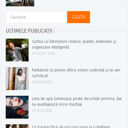
Caută
după:
ULTIMELE PUBLICAȚII
Curtea cu întreținere redusă: plante, materiale și
organizare inteligentă
6 AUGUST 2026
Pantalonii cu pense oferă volum controlat și un aer
sofisticat
30 IULIE 2026
Linia de apă luminoasă poate deschide privirea, dar
nu avantajează orice machiaj
29 IULIE 2026
Ce băuturi fără alcool poți servi la o întâlnire