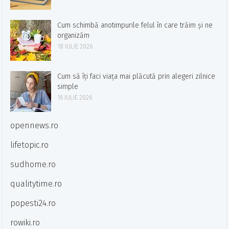
Cum schimbă anotimpurile felul în care trăim și ne
organizăm
18 IULIE 2026
Cum să îți faci viața mai plăcută prin alegeri zilnice
simple
16 IULIE 2026
opennews.ro
lifetopic.ro
sudhome.ro
qualitytime.ro
popesti24.ro
rowiki.ro