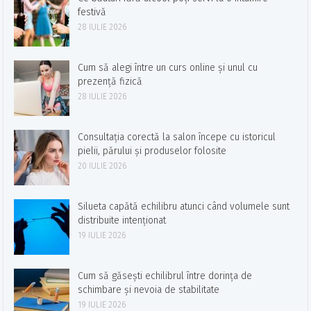
festivă
28 IULIE 2026
Cum să alegi între un curs online și unul cu
prezență fizică
28 IULIE 2026
Consultația corectă la salon începe cu istoricul
pielii, părului și produselor folosite
20 IULIE 2026
Silueta capătă echilibru atunci când volumele sunt
distribuite intenționat
19 IULIE 2026
Cum să găsești echilibrul între dorința de
schimbare și nevoia de stabilitate
19 IULIE 2026