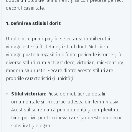
aducă un plus de rafinament și să completeze perfect
decorul casei tale.
1. Definirea stilului dorit
Unul dintre primii pași în selectarea mobilierului
vintage este să îți definești stilul dorit. Mobilierul
vintage poate fi regăsit în diferite perioade istorice și în
diverse stiluri, cum ar fi art deco, victorian, mid-century
modern sau rustic. Fiecare dintre aceste stiluri are
propriile caracteristici și unicități.
Stilul victorian
: Piese de mobilier cu detalii
ornamentale și linii curbe, adesea din lemn masiv.
Acest stil se remarcă prin opulență și complexitate,
fiind potrivit pentru cineva care își dorește un decor
sofisticat și elegant.