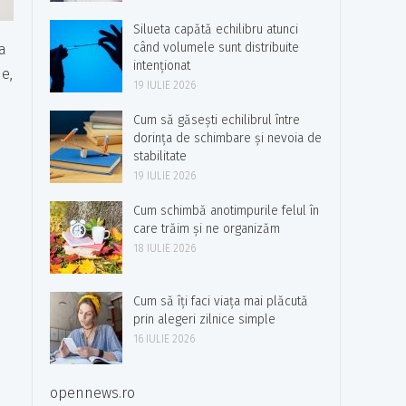
Silueta capătă echilibru atunci
când volumele sunt distribuite
a
intenționat
ne,
19 IULIE 2026
Cum să găsești echilibrul între
dorința de schimbare și nevoia de
stabilitate
19 IULIE 2026
Cum schimbă anotimpurile felul în
care trăim și ne organizăm
18 IULIE 2026
Cum să îți faci viața mai plăcută
prin alegeri zilnice simple
16 IULIE 2026
opennews.ro