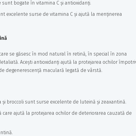
 sunt bogate în vitamina C și antioxidanți.
t excelente surse de vitamina C și ajută la menținerea
ină
care se găsesc în mod natural în retină, în special în zona
aliată. Acești antioxidanți ajută la protejarea ochilor împotri
l de degenerescență maculară legată de vârstă.
 și broccoli sunt surse excelente de luteină și zeaxantină.
care ajută la protejarea ochilor de deteriorarea cauzată de
ntină.