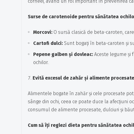
corneei, având un rol important în prevenirea cata
Surse de carotenoide pentru sănătatea ochilo
Morcovi:
O sursă clasică de beta-caroten, care
Cartofi dulci:
Sunt bogați în beta-caroten și s
Pepene galben și dovleac:
Aceste legume și f
ochilor.
Evită excesul de zahăr și alimente procesat
Alimentele bogate în zahăr și cele procesate pot 
sânge din ochi, ceea ce poate duce la afecțiuni oc
consumul de alimente procesate, dulciuri și băutu
Cum să îți reglezi dieta pentru sănătatea ochil