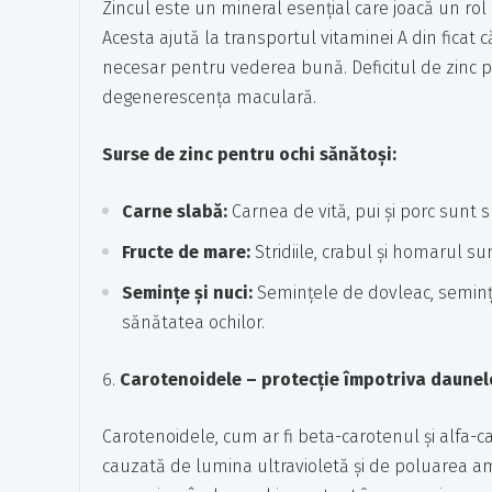
Zincul este un mineral esențial care joacă un rol c
Acesta ajută la transportul vitaminei A din ficat
necesar pentru vederea bună. Deficitul de zinc po
degenerescența maculară.
Surse de zinc pentru ochi sănătoși:
Carne slabă:
Carnea de vită, pui și porc sunt 
Fructe de mare:
Stridiile, crabul și homarul su
Semințe și nuci:
Semințele de dovleac, seminț
sănătatea ochilor.
Carotenoidele – protecție împotriva daune
Carotenoidele, cum ar fi beta-carotenul și alfa-c
cauzată de lumina ultravioletă și de poluarea amb