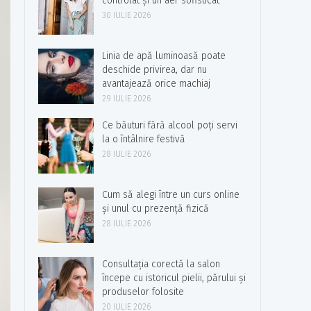
controlat și un aer sofisticat
30 IULIE 2026
Linia de apă luminoasă poate
deschide privirea, dar nu
avantajează orice machiaj
29 IULIE 2026
Ce băuturi fără alcool poți servi
la o întâlnire festivă
28 IULIE 2026
Cum să alegi între un curs online
și unul cu prezență fizică
28 IULIE 2026
Consultația corectă la salon
începe cu istoricul pielii, părului și
produselor folosite
20 IULIE 2026