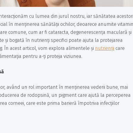
interacționăm cu lumea din jurul nostru, iar sănătatea acestor
crucial în menținerea sănătății ochilor, deoarece anumite vitami
culare comune, cum ar fi cataracta, degenerescența maculară și
 și bogată în nutrienți specifici poate ajuta la protejarea
g. În acest articol, vom explora alimentele și
nutrienții
care
limentația pentru a-ți proteja viziunea.
să
lor, având un rol important în menținerea vederii bune, mai
roducerea de rodopsină, un pigment care ajută la perceperea
ea corneei, care este prima barieră împotriva infecțiilor