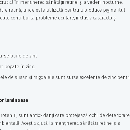
rucial în menținerea sănătății retinei și a vederii nocturne.
 către retină, unde este utilizată pentru a produce pigmentul
ate contribui la probleme oculare, inclusiv cataracta și
surse bune de zinc.
nt bogate în zinc.
ele de susan și migdalele sunt surse excelente de zinc pentr
lor luminoase
arotenul, sunt antioxidanți care protejează ochii de deteriorar
ientală. Aceștia ajută la menținerea sănătății retinei și a