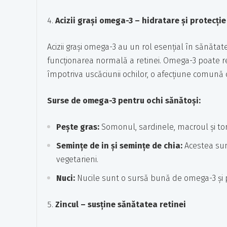
Acizii grași omega-3 – hidratare și protecție
Acizii grași omega-3 au un rol esențial în sănătate
funcționarea normală a retinei. Omega-3 poate r
împotriva uscăciunii ochilor, o afecțiune comună c
Surse de omega-3 pentru ochi sănătoși:
Pește gras:
Somonul, sardinele, macroul și ton
Semințe de in și semințe de chia:
Acestea sun
vegetarieni.
Nuci:
Nucile sunt o sursă bună de omega-3 și p
Zincul – susține sănătatea retinei