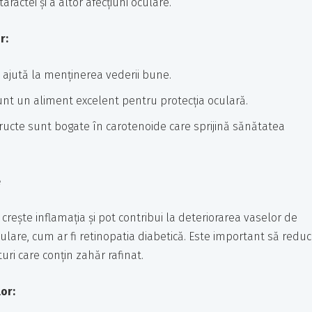
ractei și a altor afecțiuni oculare.
r:
 ajută la menținerea vederii bune.
unt un aliment excelent pentru protecția oculară.
ructe sunt bogate în carotenoide care sprijină sănătatea
e
crește inflamația și pot contribui la deteriorarea vaselor de
ulare, cum ar fi retinopatia diabetică. Este important să reduc
ri care conțin zahăr rafinat.
or: