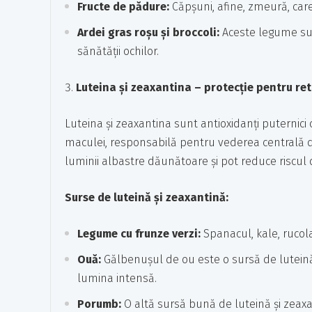
Fructe de pădure:
Căpșuni, afine, zmeură, care
Ardei gras roșu și broccoli:
Aceste legume sun
sănătății ochilor.
Luteina și zeaxantina – protecție pentru ret
Luteina și zeaxantina sunt antioxidanți puternici 
maculei, responsabilă pentru vederea centrală det
luminii albastre dăunătoare și pot reduce riscu
Surse de luteină și zeaxantină:
Legume cu frunze verzi:
Spanacul, kale, rucola
Ouă:
Gălbenușul de ou este o sursă de luteină 
lumina intensă.
Porumb:
O altă sursă bună de luteină și zeaxa