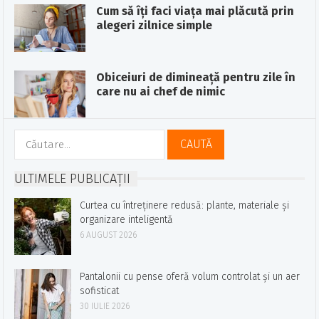
Cum să îți faci viața mai plăcută prin
alegeri zilnice simple
Obiceiuri de dimineață pentru zile în
care nu ai chef de nimic
Caută
după:
ULTIMELE PUBLICAȚII
Curtea cu întreținere redusă: plante, materiale și
organizare inteligentă
6 AUGUST 2026
Pantalonii cu pense oferă volum controlat și un aer
sofisticat
30 IULIE 2026