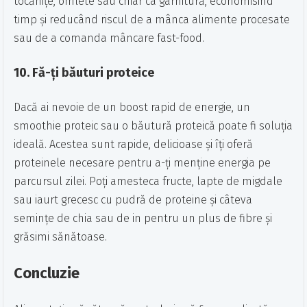
tocănițe, omlete sau chiar ca garnitură, economisind
timp și reducând riscul de a mânca alimente procesate
sau de a comanda mâncare fast-food.
10.
Fă-ți băuturi proteice
Dacă ai nevoie de un boost rapid de energie, un
smoothie proteic sau o băutură proteică poate fi soluția
ideală. Acestea sunt rapide, delicioase și îți oferă
proteinele necesare pentru a-ți menține energia pe
parcursul zilei. Poți amesteca fructe, lapte de migdale
sau iaurt grecesc cu pudră de proteine și câteva
semințe de chia sau de in pentru un plus de fibre și
grăsimi sănătoase.
Concluzie