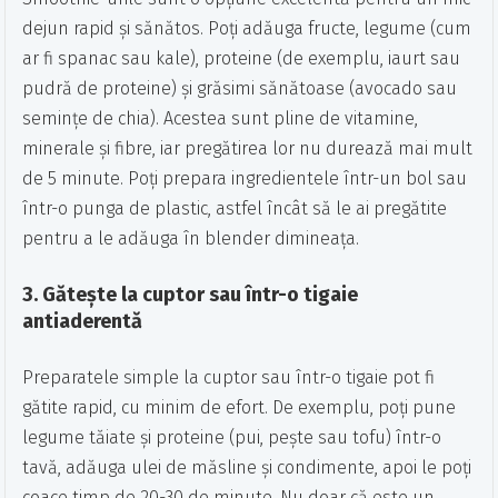
dejun rapid și sănătos. Poți adăuga fructe, legume (cum
ar fi spanac sau kale), proteine (de exemplu, iaurt sau
pudră de proteine) și grăsimi sănătoase (avocado sau
semințe de chia). Acestea sunt pline de vitamine,
minerale și fibre, iar pregătirea lor nu durează mai mult
de 5 minute. Poți prepara ingredientele într-un bol sau
într-o punga de plastic, astfel încât să le ai pregătite
pentru a le adăuga în blender dimineața.
3.
Gătește la cuptor sau într-o tigaie
antiaderentă
Preparatele simple la cuptor sau într-o tigaie pot fi
gătite rapid, cu minim de efort. De exemplu, poți pune
legume tăiate și proteine (pui, pește sau tofu) într-o
tavă, adăuga ulei de măsline și condimente, apoi le poți
coace timp de 20-30 de minute. Nu doar că este un