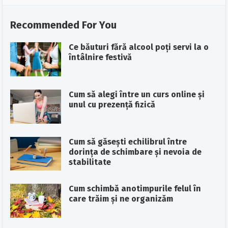
Recommended For You
Ce băuturi fără alcool poți servi la o
întâlnire festivă
Cum să alegi între un curs online și
unul cu prezență fizică
Cum să găsești echilibrul între
dorința de schimbare și nevoia de
stabilitate
Cum schimbă anotimpurile felul în
care trăim și ne organizăm