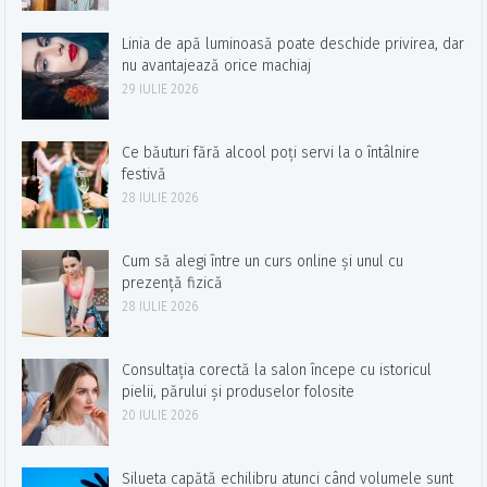
Linia de apă luminoasă poate deschide privirea, dar
nu avantajează orice machiaj
29 IULIE 2026
Ce băuturi fără alcool poți servi la o întâlnire
festivă
28 IULIE 2026
Cum să alegi între un curs online și unul cu
prezență fizică
28 IULIE 2026
Consultația corectă la salon începe cu istoricul
pielii, părului și produselor folosite
20 IULIE 2026
Silueta capătă echilibru atunci când volumele sunt