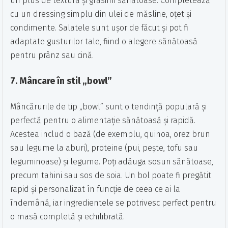
un plus de textură și grăsimi sănătoase. Completează
cu un dressing simplu din ulei de măsline, oțet și
condimente. Salatele sunt ușor de făcut și pot fi
adaptate gusturilor tale, fiind o alegere sănătoasă
pentru prânz sau cină.
7.
Mâncare în stil „bowl”
Mâncărurile de tip „bowl” sunt o tendință populară și
perfectă pentru o alimentație sănătoasă și rapidă.
Acestea includ o bază (de exemplu, quinoa, orez brun
sau legume la aburi), proteine (pui, pește, tofu sau
leguminoase) și legume. Poți adăuga sosuri sănătoase,
precum tahini sau sos de soia. Un bol poate fi pregătit
rapid și personalizat în funcție de ceea ce ai la
îndemână, iar ingredientele se potrivesc perfect pentru
o masă completă și echilibrată.