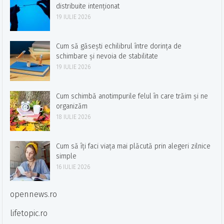
distribuite intenționat
19 IULIE 2026
Cum să găsești echilibrul între dorința de
schimbare și nevoia de stabilitate
19 IULIE 2026
Cum schimbă anotimpurile felul în care trăim și ne
organizăm
18 IULIE 2026
Cum să îți faci viața mai plăcută prin alegeri zilnice
simple
16 IULIE 2026
opennews.ro
lifetopic.ro