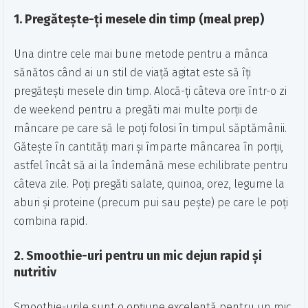
1.
Pregătește-ți mesele din timp (meal prep)
Una dintre cele mai bune metode pentru a mânca
sănătos când ai un stil de viață agitat este să îți
pregătești mesele din timp. Alocă-ți câteva ore într-o zi
de weekend pentru a pregăti mai multe porții de
mâncare pe care să le poți folosi în timpul săptămânii.
Gătește în cantități mari și împarte mâncarea în porții,
astfel încât să ai la îndemână mese echilibrate pentru
câteva zile. Poți pregăti salate, quinoa, orez, legume la
aburi și proteine (precum pui sau pește) pe care le poți
combina rapid.
2.
Smoothie-uri pentru un mic dejun rapid și
nutritiv
Smoothie-urile sunt o opțiune excelentă pentru un mic