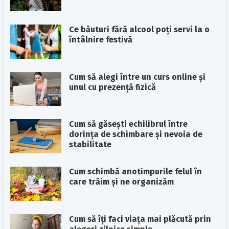
Ce băuturi fără alcool poți servi la o
întâlnire festivă
Cum să alegi între un curs online și
unul cu prezență fizică
Cum să găsești echilibrul între
dorința de schimbare și nevoia de
stabilitate
Cum schimbă anotimpurile felul în
care trăim și ne organizăm
Cum să îți faci viața mai plăcută prin