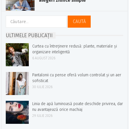
alegeri zilnice simple
Caută
după:
ULTIMELE PUBLICAȚII
Curtea cu întreținere redusă: plante, materiale și
organizare inteligentă
6 AUGUST 2026
Pantalonii cu pense oferă volum controlat și un aer
sofisticat
30 IULIE 2026
Linia de apă luminoasă poate deschide privirea, dar
nu avantajează orice machiaj
29 IULIE 2026