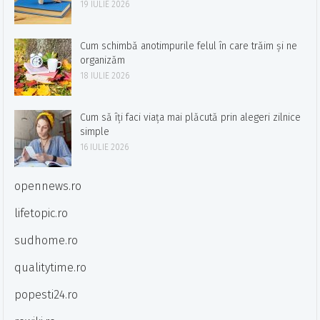
19 IULIE 2026
Cum schimbă anotimpurile felul în care trăim și ne
organizăm
18 IULIE 2026
Cum să îți faci viața mai plăcută prin alegeri zilnice
simple
16 IULIE 2026
opennews.ro
lifetopic.ro
sudhome.ro
qualitytime.ro
popesti24.ro