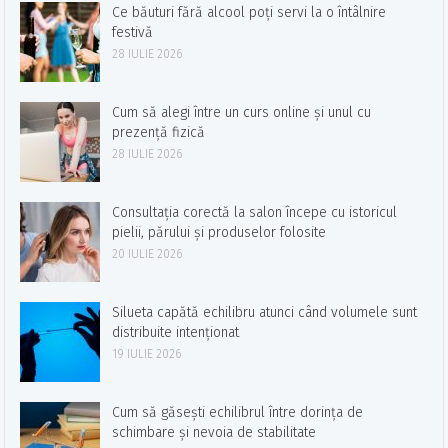
Ce băuturi fără alcool poți servi la o întâlnire
festivă
28 IULIE 2026
Cum să alegi între un curs online și unul cu
prezență fizică
28 IULIE 2026
Consultația corectă la salon începe cu istoricul
pielii, părului și produselor folosite
20 IULIE 2026
Silueta capătă echilibru atunci când volumele sunt
distribuite intenționat
19 IULIE 2026
Cum să găsești echilibrul între dorința de
schimbare și nevoia de stabilitate