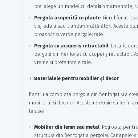
poți alege un model cu detalii ornamentale, cum
Pergola acoperită cu plante
: Fierul forjat p
vie, iedera sau trandafirii cățărători. Aceste 
proaspăt și verde pergolei tale.
Pergola cu acoperiș retractabil
: Dacă îți do
pergolă din fier forjat cu acoperiș retractabil. 
vreme și preferințele tale.
Materialele pentru mobilier și decor
Pentru a completa pergola din fier forjat și a cre
mobilierul și decorul. Acestea trebuie să fie în ar
terasei.
Mobilier din lemn sau metal
: Poți opta pentr
structura din fier forjat a pergolei. Canapele și