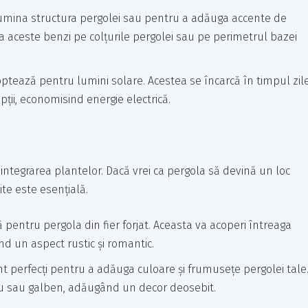
ilumina structura pergolei sau pentru a adăuga accente de
la aceste benzi pe colțurile pergolei sau pe perimetrul bazei
 optează pentru lumini solare. Acestea se încarcă în timpul zile
pții, economisind energie electrică.
e integrarea plantelor. Dacă vrei ca pergola să devină un loc
ite este esențială.
ă pentru pergola din fier forjat. Aceasta va acoperi întreaga
d un aspect rustic și romantic.
sunt perfecți pentru a adăuga culoare și frumusețe pergolei tale
roșu sau galben, adăugând un decor deosebit.