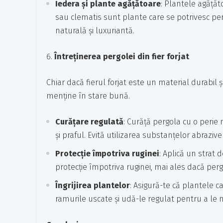
Iedera și plante agățătoare
: Plantele agățăto
sau clematis sunt plante care se potrivesc per
naturală și luxuriantă.
Întreținerea pergolei din fier forjat
Chiar dacă fierul forjat este un material durabil ș
menține în stare bună.
Curățare regulată
: Curăță pergola cu o peri
și praful. Evită utilizarea substanțelor abraziv
Protecție împotriva ruginei
: Aplică un strat
protecție împotriva ruginei, mai ales dacă per
Îngrijirea plantelor
: Asigură-te că plantele c
ramurile uscate și udă-le regulat pentru a le 