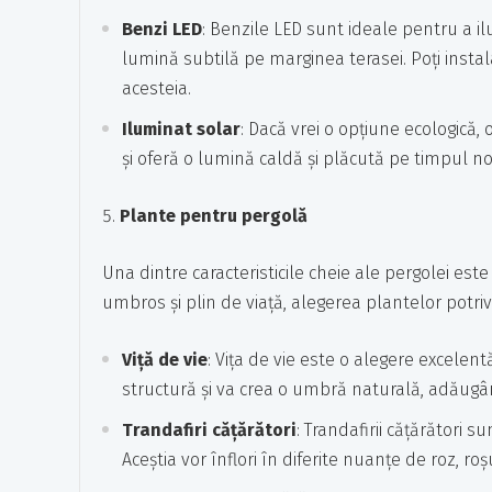
Benzi LED
: Benzile LED sunt ideale pentru a 
lumină subtilă pe marginea terasei. Poți insta
acesteia.
Iluminat solar
: Dacă vrei o opțiune ecologică,
și oferă o lumină caldă și plăcută pe timpul no
Plante pentru pergolă
Una dintre caracteristicile cheie ale pergolei est
umbros și plin de viață, alegerea plantelor potriv
Viță de vie
: Vița de vie este o alegere excelent
structură și va crea o umbră naturală, adăugân
Trandafiri cățărători
: Trandafirii cățărători 
Aceștia vor înflori în diferite nuanțe de roz, 