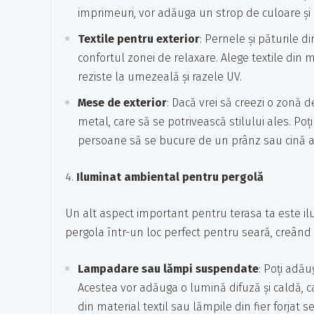
imprimeuri, vor adăuga un strop de culoare și 
Textile pentru exterior
: Pernele și păturile d
confortul zonei de relaxare. Alege textile din 
reziste la umezeală și razele UV.
Mese de exterior
: Dacă vrei să creezi o zonă
metal, care să se potrivească stilului ales. P
persoane să se bucure de un prânz sau cină a
Iluminat ambiental pentru pergolă
Un alt aspect important pentru terasa ta este i
pergola într-un loc perfect pentru seară, creând 
Lampadare sau lămpi suspendate
: Poți adă
Acestea vor adăuga o lumină difuză și caldă, 
din material textil sau lămpile din fier forjat s