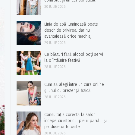
controlat și un aer sofisticat
30 IULIE 2026
Linia de apă luminoasă poate
deschide privirea, dar nu
avantajează orice machiaj
29 IULIE 2026
Ce băuturi fără alcool poți servi
la o întâlnire festivă
28 IULIE 2026
Cum să alegi între un curs online
și unul cu prezență fizică
28 IULIE 2026
Consultația corectă la salon
începe cu istoricul pielii, părului și
produselor folosite
20 IULIE 2026