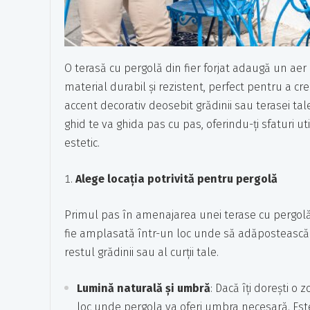
O terasă cu pergolă din fier forjat adaugă un aer el
material durabil și rezistent, perfect pentru a cr
accent decorativ deosebit grădinii sau terasei tale
ghid te va ghida pas cu pas, oferindu-ți sfaturi ut
estetic.
Alege locația potrivită pentru pergolă
Primul pas în amenajarea unei terase cu pergolă di
fie amplasată într-un loc unde să adăpostească z
restul grădinii sau al curții tale.
Lumină naturală și umbră
: Dacă îți dorești o
loc unde pergola va oferi umbra necesară. Est