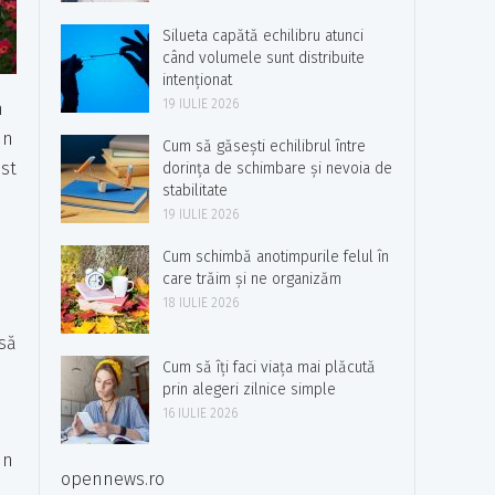
Silueta capătă echilibru atunci
când volumele sunt distribuite
intenționat
19 IULIE 2026
n
un
Cum să găsești echilibrul între
est
dorința de schimbare și nevoia de
stabilitate
19 IULIE 2026
Cum schimbă anotimpurile felul în
care trăim și ne organizăm
18 IULIE 2026
 să
Cum să îți faci viața mai plăcută
prin alegeri zilnice simple
16 IULIE 2026
un
opennews.ro
e