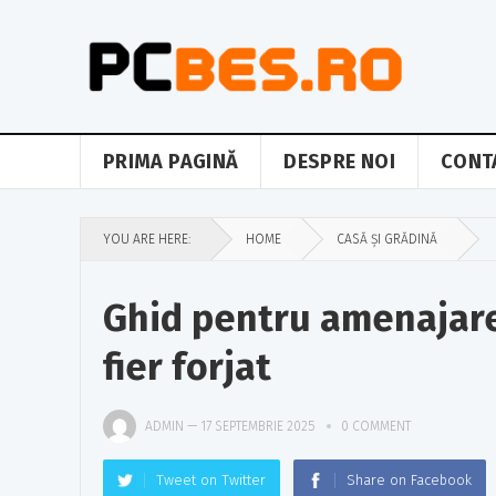
PRIMA PAGINĂ
DESPRE NOI
CONT
YOU ARE HERE:
HOME
CASĂ ȘI GRĂDINĂ
Ghid pentru amenajare
fier forjat
ADMIN
—
17 SEPTEMBRIE 2025
0 COMMENT
Tweet on Twitter
Share on Facebook