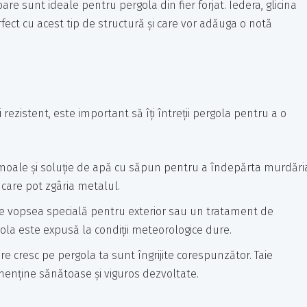
are sunt ideale pentru pergola din fier forjat. Iedera, glicina
fect cu acest tip de structură și care vor adăuga o notă
i rezistent, este important să îți întreții pergola pentru a o
e moale și soluție de apă cu săpun pentru a îndepărta murdări
e care pot zgâria metalul.
 de vopsea specială pentru exterior sau un tratament de
gola este expusă la condiții meteorologice dure.
are cresc pe pergola ta sunt îngrijite corespunzător. Taie
menține sănătoase și viguros dezvoltate.