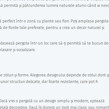
 permită și pătrunderea luminii naturale atunci când ai nevo
ă perfect într-o zonă cu plante sau flori. Poți amplasa pergola
de florile tale preferate, pentru a crea un decor natural și
plasează pergola într-un loc care să-ți permită să te bucuri de
laxare și socializare.
e stiluri și forme. Alegerea designului depinde de stilul dorit ș
unor structuri delicate, dar foarte rezistente, care pot fi
 Dacă vrei o pergolă cu un design simplu și modern, optează
talii decorative. Dacă îți dorești un look mai clasic sau romanti