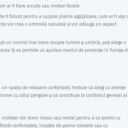
 ar fi fiare arcuite sau motive florale.
oate fi folosit pentru a susține plante agățătoare, cum ar fi vița 
plante vor crea o umbrelă naturală și vor adăuga un aspect
rești un control mai mare asupra luminii și umbrăi, poți alege o
Acesta îți va permite să ajustezi nivelul de protecție în funcție 
a un spațiu de relaxare confortabil, trebuie să alegi cu atenție
monie cu stilul pergolei și să contribuie la confortul general al
u mobilier din lemn masiv sau metal pentru a se potrivi cu
 fotolii confortabile, însoțite de perne colorate sau cu