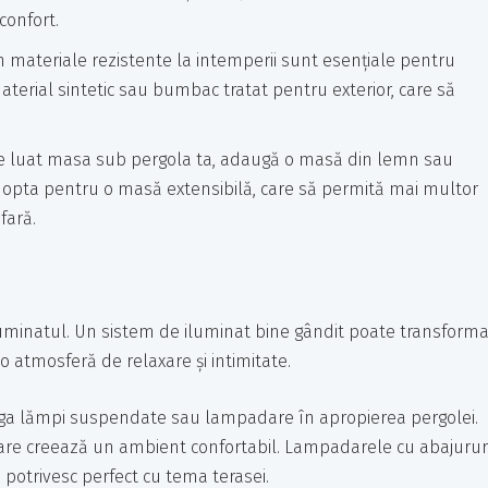
confort.
in materiale rezistente la intemperii sunt esențiale pentru
material sintetic sau bumbac tratat pentru exterior, care să
 de luat masa sub pergola ta, adaugă o masă din lemn sau
oți opta pentru o masă extensibilă, care să permită mai multor
fară.
luminatul. Un sistem de iluminat bine gândit poate transform
o atmosferă de relaxare și intimitate.
uga lămpi suspendate sau lampadare în apropierea pergolei.
care creează un ambient confortabil. Lampadarele cu abajurur
e potrivesc perfect cu tema terasei.