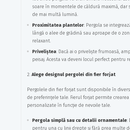
soare în momentele de căldură maximă, dar să
de mai multă lumină.
Proximitatea plantelor
: Pergola se integreaz
lângă o alee de grădină sau aproape de o zonă 
relaxant.
Priveliștea
: Dacă ai o priveliște frumoasă, am
peisaj. Acesta va deveni locul perfect pentru re
Alege designul pergolei din fier forjat
Pergolele din fier forjat sunt disponibile în divers
de preferințele tale. Fierul forjat permite crearea 
personalizate în funcție de nevoile tale.
Pergola simplă sau cu detalii ornamentale
:
pentru una cu linii drepte și fără prea multe de