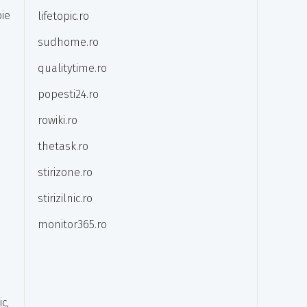
ie
lifetopic.ro
sudhome.ro
qualitytime.ro
popesti24.ro
rowiki.ro
thetask.ro
stirizone.ro
stirizilnic.ro
i
monitor365.ro
c,