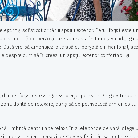
egant și sofisticat oricărui spațiu exterior. Fierul forjat este u
ea o structură de pergolă care va rezista în timp și va adăuga 
. Dacă vrei să amenajezi o terasă cu pergolă din fier forjat, ac
ile despre cum să îți creezi un spațiu exterior confortabil și
n fier forjat este alegerea locației potrivite. Pergola trebuie
ona dorită de relaxare, dar și să se potrivească armonios cu
 zonă umbrită pentru a te relaxa în zilele toride de vară, alege 
e important să amplasezi pergola astfel încât să protejeze d