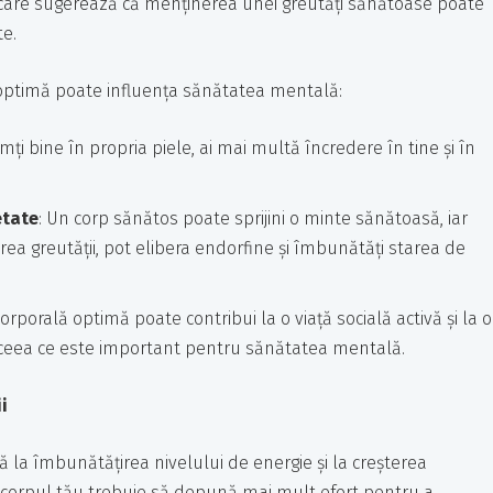
 care sugerează că menținerea unei greutăți sănătoase poate
te.
 optimă poate influența sănătatea mentală:
imți bine în propria piele, ai mai multă încredere în tine și în
etate
: Un corp sănătos poate sprijini o minte sănătoasă, iar
nerea greutății, pot elibera endorfine și îmbunătăți starea de
corporală optimă poate contribui la o viață socială activă și la o
, ceea ce este important pentru sănătatea mentală.
i
 la îmbunătățirea nivelului de energie și la creșterea
ât corpul tău trebuie să depună mai mult efort pentru a