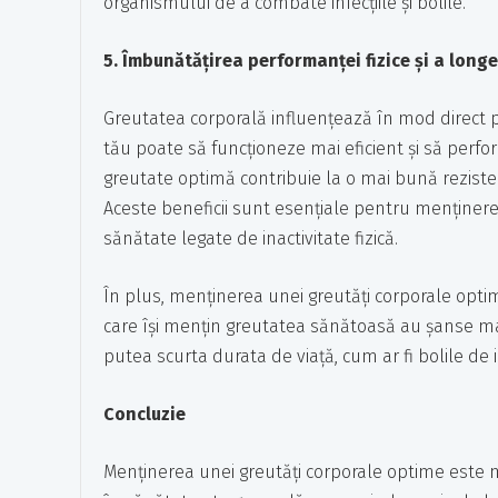
organismului de a combate infecțiile și bolile.
5. Îmbunătățirea performanței fizice și a longe
Greutatea corporală influențează în mod direct p
tău poate să funcționeze mai eficient și să perform
greutate optimă contribuie la o mai bună rezisten
Aceste beneficii sunt esențiale pentru menținere
sănătate legate de inactivitate fizică.
În plus, menținerea unei greutăți corporale opt
care își mențin greutatea sănătoasă au șanse mai 
putea scurta durata de viață, cum ar fi bolile de 
Concluzie
Menținerea unei greutăți corporale optime este mu