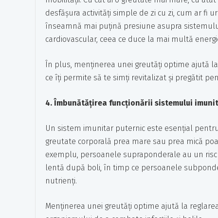
desfășura activități simple de zi cu zi, cum ar fi
înseamnă mai puțină presiune asupra sistemului
cardiovascular, ceea ce duce la mai multă energie 
În plus, menținerea unei greutăți optime ajută la
ce îți permite să te simți revitalizat și pregătit pe
4. Îmbunătățirea funcționării sistemului imuni
Un sistem imunitar puternic este esențial pentru p
greutate corporală prea mare sau prea mică poate
exemplu, persoanele supraponderale au un risc m
lentă după boli, în timp ce persoanele subponde
nutrienți.
Menținerea unei greutăți optime ajută la reglarea 