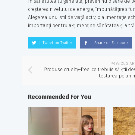
în sănătatea ta generală, prevenind o serie de b
creșterea nivelului de energie, îmbunătățirea func
Alegerea unui stil de viață activ, o alimentație ec
importanți pentru a-ți menține sănătatea și a trăi 
Tweet on Twitter
Share on Facebook
PREVIOUS AR
Produse cruelty-free: ce trebuie să știi d
testarea pe ani
Recommended For You