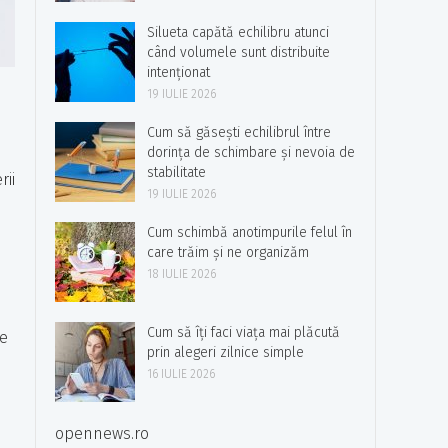
Silueta capătă echilibru atunci
când volumele sunt distribuite
intenționat
19 IULIE 2026
Cum să găsești echilibrul între
dorința de schimbare și nevoia de
stabilitate
rii
19 IULIE 2026
Cum schimbă anotimpurile felul în
care trăim și ne organizăm
18 IULIE 2026
Cum să îți faci viața mai plăcută
re
prin alegeri zilnice simple
16 IULIE 2026
opennews.ro