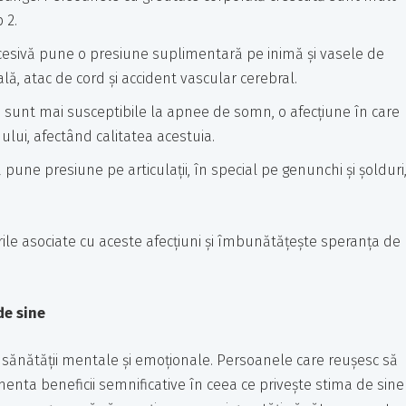
 2.
cesivă pune o presiune suplimentară pe inimă și vasele de
lă, atac de cord și accident vascular cerebral.
sunt mai susceptibile la apnee de somn, o afecțiune în care
lui, afectând calitatea acestuia.
pune presiune pe articulații, în special pe genunchi și șolduri
ile asociate cu aceste afecțiuni și îmbunătățește speranța de
de sine
 sănătății mentale și emoționale. Persoanele care reușesc să
nta beneficii semnificative în ceea ce privește stima de sine 