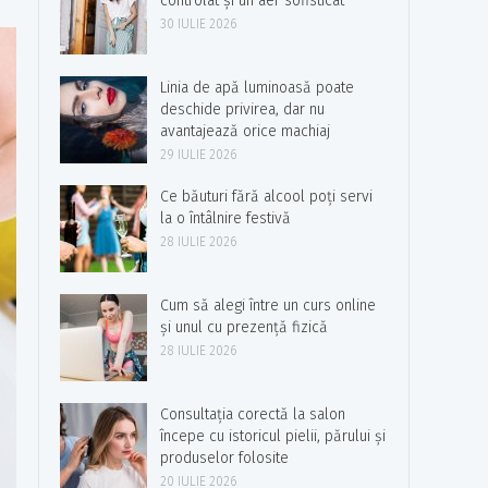
controlat și un aer sofisticat
30 IULIE 2026
Linia de apă luminoasă poate
deschide privirea, dar nu
avantajează orice machiaj
29 IULIE 2026
Ce băuturi fără alcool poți servi
la o întâlnire festivă
28 IULIE 2026
Cum să alegi între un curs online
și unul cu prezență fizică
28 IULIE 2026
Consultația corectă la salon
începe cu istoricul pielii, părului și
produselor folosite
20 IULIE 2026