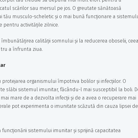
 urcatul scărilor sau mersul pe jos. O greutate sănătoasă
 tău musculo-scheletic și o mai bună funcționare a sistemul
pentru activitățile zilnice.
 îmbunătățirea calității somnului și la reducerea oboselii, cee
ntru a înfrunta ziua.
tar
rotejarea organismului împotriva bolilor și infecțiilor. O
 slăbi sistemul imunitar, făcându-l mai susceptibil la boli. D
ai mare de a dezvolta infecții și de a avea o recuperare mai
rale pot experimenta o imunitate scăzută din cauza lipsei de
funcționării sistemului imunitar și sprijină capacitatea