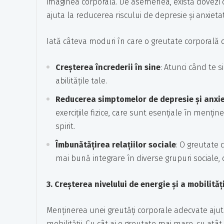
imaginea corporală. De asemenea, există dovezi
ajuta la reducerea riscului de depresie și anxieta
Iată câteva moduri în care o greutate corporală
Creșterea încrederii în sine
: Atunci când te s
abilitățile tale.
Reducerea simptomelor de depresie și anxi
exercițiile fizice, care sunt esențiale în menți
spirit.
Îmbunătățirea relațiilor sociale
: O greutate 
mai bună integrare în diverse grupuri sociale
3. Creșterea nivelului de energie și a mobilități
Menținerea unei greutăți corporale adecvate ajută
mobilității. Cu cât ai o greutate mai mare, cu at