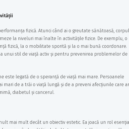
vității
erformanța fizică. Atunci când ai o greutate sănătoasă, corpu
eze la niveluri mai înalte în activitățile fizice. De exemplu, o
ță fizică, la o mobilitate sporită și la o mai bună coordonare.
a unui stil de viață activ și pentru prevenirea problemelor de
ime este legată de o speranță de viață mai mare. Persoanele
mari de a trăi o viață lungă și de a preveni afecțiunile care a
inimă, diabetul și cancerul.
lt mai mult decât un obiectiv estetic. Ea joacă un rol esenția