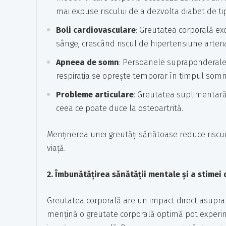
mai expuse riscului de a dezvolta diabet de tip
Boli cardiovasculare
: Greutatea corporală ex
sânge, crescând riscul de hipertensiune arteria
Apneea de somn
: Persoanele supraponderale 
respirația se oprește temporar în timpul somnu
Probleme articulare
: Greutatea suplimentară 
ceea ce poate duce la osteoartrită.
Menținerea unei greutăți sănătoase reduce riscur
viață.
2. Îmbunătățirea sănătății mentale și a stimei 
Greutatea corporală are un impact direct asupra
mențină o greutate corporală optimă pot experime