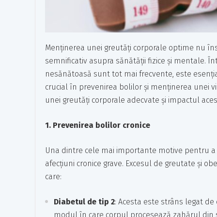
Menținerea unei greutăți corporale optime nu în
semnificativ asupra sănătății fizice și mentale. În
nesănătoasă sunt tot mai frecvente, este esenți
crucial în prevenirea bolilor și menținerea unei vi
unei greutăți corporale adecvate și impactul aces
1. Prevenirea bolilor cronice
Una dintre cele mai importante motive pentru a
afecțiuni cronice grave. Excesul de greutate și obe
care:
Diabetul de tip 2
: Acesta este strâns legat d
modul în care corpul procesează zahărul din 