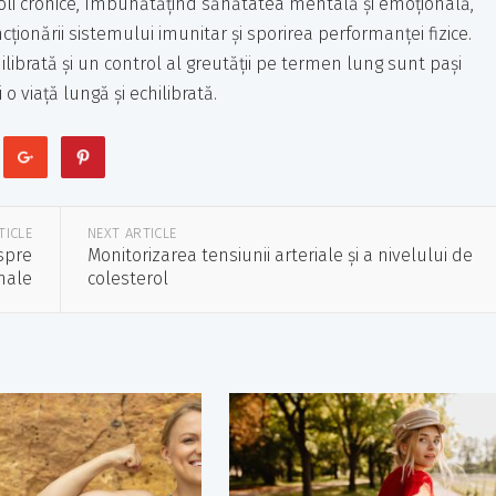
oli cronice, îmbunătățind sănătatea mentală și emoțională,
ționării sistemului imunitar și sporirea performanței fizice.
hilibrată și un control al greutății pe termen lung sunt pași
o viață lungă și echilibrată.
TICLE
NEXT ARTICLE
espre
Monitorizarea tensiunii arteriale și a nivelului de
male
colesterol