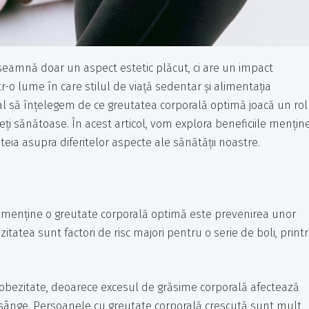
seamnă doar un aspect estetic plăcut, ci are un impact
tr-o lume în care stilul de viață sedentar și alimentația
al să înțelegem de ce greutatea corporală optimă joacă un rol
eți sănătoase. În acest articol, vom explora beneficiile menține
teia asupra diferitelor aspecte ale sănătății noastre.
 menține o greutate corporală optimă este prevenirea unor
zitatea sunt factori de risc majori pentru o serie de boli, print
e obezitate, deoarece excesul de grăsime corporală afectează
sânge. Persoanele cu greutate corporală crescută sunt mult