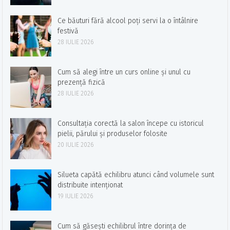
Ce băuturi fără alcool poți servi la o întâlnire
festivă
28 IULIE 2026
Cum să alegi între un curs online și unul cu
prezență fizică
28 IULIE 2026
Consultația corectă la salon începe cu istoricul
pielii, părului și produselor folosite
20 IULIE 2026
Silueta capătă echilibru atunci când volumele sunt
distribuite intenționat
19 IULIE 2026
Cum să găsești echilibrul între dorința de