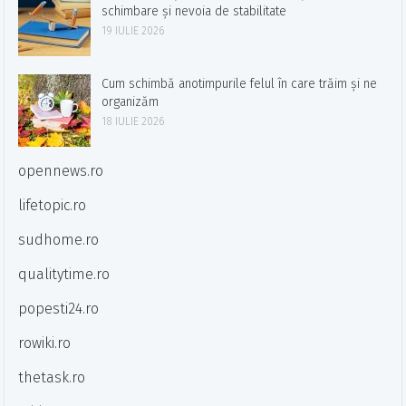
schimbare și nevoia de stabilitate
19 IULIE 2026
Cum schimbă anotimpurile felul în care trăim și ne
organizăm
18 IULIE 2026
opennews.ro
lifetopic.ro
sudhome.ro
qualitytime.ro
popesti24.ro
rowiki.ro
thetask.ro