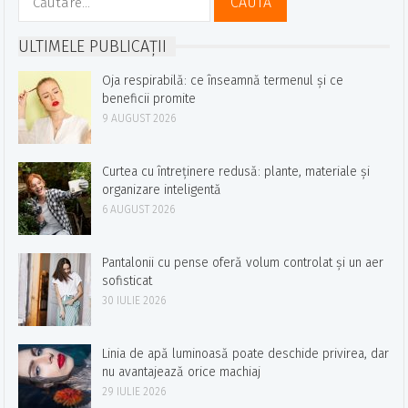
după:
ULTIMELE PUBLICAȚII
Oja respirabilă: ce înseamnă termenul și ce
beneficii promite
9 AUGUST 2026
Curtea cu întreținere redusă: plante, materiale și
organizare inteligentă
6 AUGUST 2026
Pantalonii cu pense oferă volum controlat și un aer
sofisticat
30 IULIE 2026
Linia de apă luminoasă poate deschide privirea, dar
nu avantajează orice machiaj
29 IULIE 2026