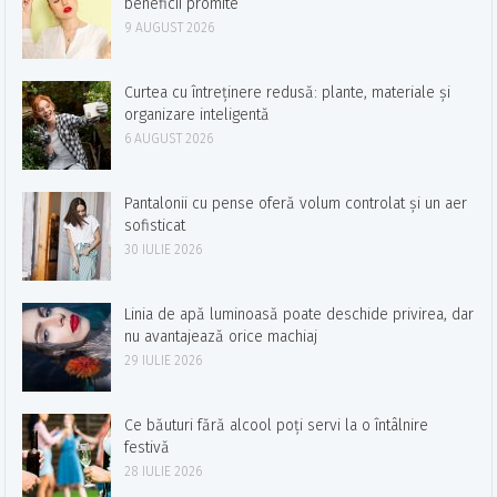
beneficii promite
9 AUGUST 2026
Curtea cu întreținere redusă: plante, materiale și
organizare inteligentă
6 AUGUST 2026
Pantalonii cu pense oferă volum controlat și un aer
sofisticat
30 IULIE 2026
Linia de apă luminoasă poate deschide privirea, dar
nu avantajează orice machiaj
29 IULIE 2026
Ce băuturi fără alcool poți servi la o întâlnire
festivă
28 IULIE 2026