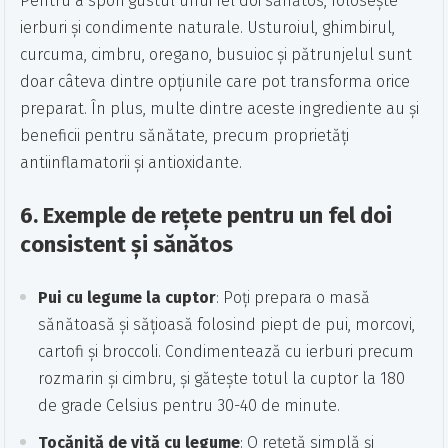
Pentru a spori gustul unui fel doi sănătos, folosește
ierburi și condimente naturale. Usturoiul, ghimbirul,
curcuma, cimbru, oregano, busuioc și pătrunjelul sunt
doar câteva dintre opțiunile care pot transforma orice
preparat. În plus, multe dintre aceste ingrediente au și
beneficii pentru sănătate, precum proprietăți
antiinflamatorii și antioxidante.
6.
Exemple de rețete pentru un fel doi
consistent și sănătos
Pui cu legume la cuptor
: Poți prepara o masă
sănătoasă și sățioasă folosind piept de pui, morcovi,
cartofi și broccoli. Condimentează cu ierburi precum
rozmarin și cimbru, și gătește totul la cuptor la 180
de grade Celsius pentru 30-40 de minute.
Tocăniță de vită cu legume
: O rețetă simplă și