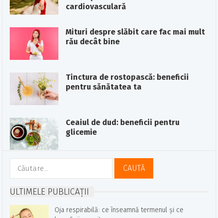
cardiovasculară
Mituri despre slăbit care fac mai mult
rău decât bine
Tinctura de rostopască: beneficii
pentru sănătatea ta
Ceaiul de dud: beneficii pentru
glicemie
Caută
după:
ULTIMELE PUBLICAȚII
Oja respirabilă: ce înseamnă termenul și ce