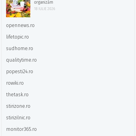
organizăm
18 IULIE 2026
opennews.ro
lifetopic.ro
sudhome.ro
qualitytime.ro
popesti24.ro
rowiki.ro
thetask.ro
stirizone.ro
stirizilnic.ro
monitor365.ro