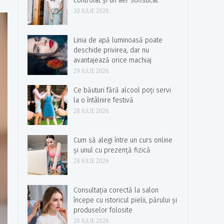
controlat și un aer sofisticat
30 IULIE 2026
Linia de apă luminoasă poate
deschide privirea, dar nu
avantajează orice machiaj
29 IULIE 2026
Ce băuturi fără alcool poți servi
la o întâlnire festivă
28 IULIE 2026
Cum să alegi între un curs online
și unul cu prezență fizică
28 IULIE 2026
Consultația corectă la salon
începe cu istoricul pielii, părului și
produselor folosite
20 IULIE 2026