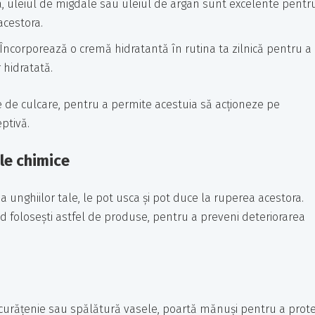
a, uleiul de migdale sau uleiul de argan sunt excelente pentr
acestora.
Încorporează o cremă hidratantă în rutina ta zilnică pentru a
r hidratată.
te de culcare, pentru a permite acestuia să acționeze pe
ptivă.
le chimice
unghiilor tale, le pot usca și pot duce la ruperea acestora.
ând folosești astfel de produse, pentru a preveni deteriorarea
 curățenie sau spălătură vasele, poartă mănuși pentru a prote