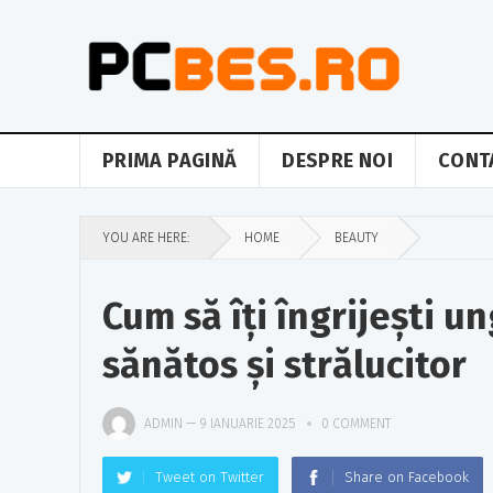
PRIMA PAGINĂ
DESPRE NOI
CONT
YOU ARE HERE:
HOME
BEAUTY
Cum să îți îngrijești u
sănătos și strălucitor
ADMIN
—
9 IANUARIE 2025
0 COMMENT
Tweet on Twitter
Share on Facebook