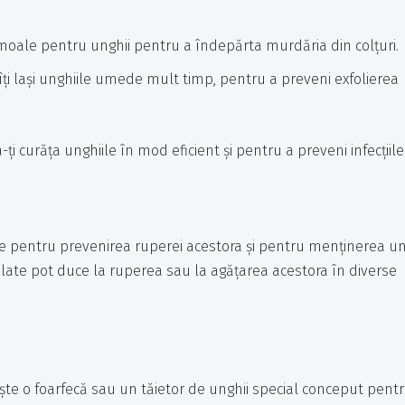
moale pentru unghii pentru a îndepărta murdăria din colțuri.
îți lași unghiile umede mult timp, pentru a preveni exfolierea
ți curăța unghiile în mod eficient și pentru a preveni infecțiile
iale pentru prevenirea ruperei acestora și pentru menținerea un
late pot duce la ruperea sau la agățarea acestora în diverse
te o foarfecă sau un tăietor de unghii special conceput pent