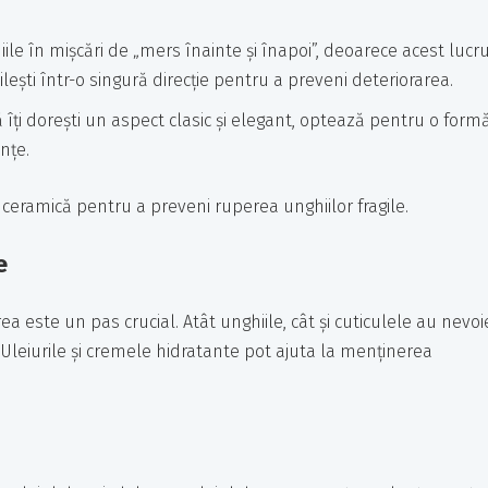
iile în mișcări de „mers înainte și înapoi”, deoarece acest lucr
lești într-o singură direcție pentru a preveni deteriorarea.
îți dorești un aspect clasic și elegant, optează pentru o form
nțe.
n ceramică pentru a preveni ruperea unghiilor fragile.
e
ea este un pas crucial. Atât unghiile, cât și cuticulele au nevoi
 Uleiurile și cremele hidratante pot ajuta la menținerea