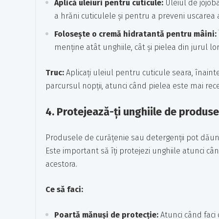
Aplică uleiuri pentru cuticule:
Uleiul de jojob
a hrăni cuticulele și pentru a preveni uscarea 
Folosește o cremă hidratantă pentru mâini:
menține atât unghiile, cât și pielea din jurul lo
Truc:
Aplicați uleiul pentru cuticule seara, înain
parcursul nopții, atunci când pielea este mai rece
4.
Protejează-ți unghiile de produse
Produsele de curățenie sau detergenții pot dăuna 
Este important să îți protejezi unghiile atunci c
acestora.
Ce să faci:
Poartă mănuși de protecție:
Atunci când faci