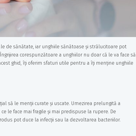
le de sănătate, iar unghiile sănătoase și strălucitoare pot
Îngrijirea corespunzătoare a unghiilor nu doar că le va face să
acest ghid, îți oferim sfaturi utile pentru a îți menține unghiile
ial să le menții curate și uscate. Umezirea prelungită a
ce le face mai fragile și mai predispuse la rupere. De
us pot duce la infecții sau la dezvoltarea bacteriilor.