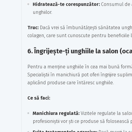
Hidratează-te corespunzător:
Consumul de ap
unghiilor.
Truc:
Dacă vrei să îmbunătățești sănătatea unghii
colagen, care sunt cunoscute pentru beneficiile l
6.
Îngrijește-ți unghiile la salon (oc
Pentru a menține unghiile în cea mai bună formă, v
Specialiștii în manichiură pot oferi îngrijire sup
aplicând produse care întăresc unghiile.
Ce să faci:
Manichiura regulată:
Vizitele regulate la salon
profesioniștii vor ști ce produse să folosească p