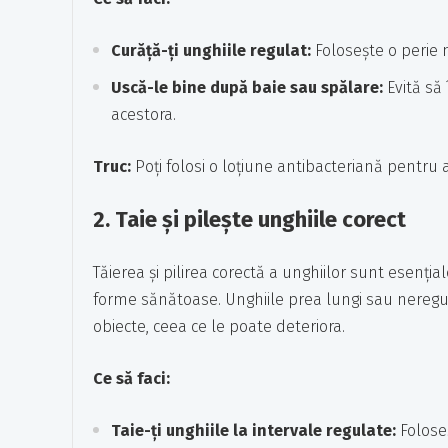
Curăță-ți unghiile regulat:
Folosește o perie 
Uscă-le bine după baie sau spălare:
Evită să 
acestora.
Truc:
Poți folosi o loțiune antibacteriană pentru a-
2.
Taie și pilește unghiile corect
Tăierea și pilirea corectă a unghiilor sunt esenț
forme sănătoase. Unghiile prea lungi sau neregu
obiecte, ceea ce le poate deteriora.
Ce să faci:
Taie-ți unghiile la intervale regulate:
Foloseș