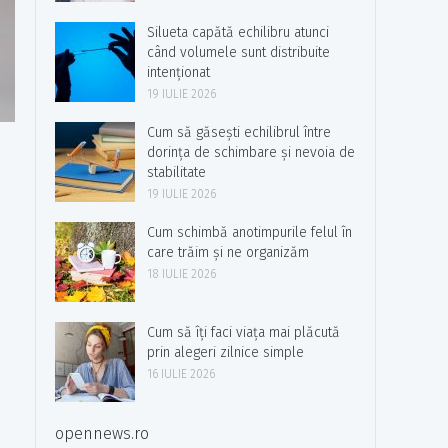
Silueta capătă echilibru atunci
când volumele sunt distribuite
intenționat
19 IULIE 2026
Cum să găsești echilibrul între
dorința de schimbare și nevoia de
stabilitate
19 IULIE 2026
Cum schimbă anotimpurile felul în
care trăim și ne organizăm
18 IULIE 2026
Cum să îți faci viața mai plăcută
prin alegeri zilnice simple
16 IULIE 2026
opennews.ro