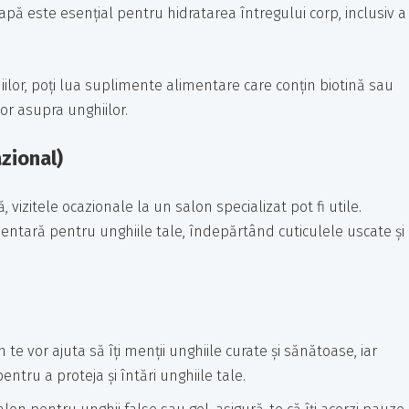
ă este esențial pentru hidratarea întregului corp, inclusiv a
lor, poți lua suplimente alimentare care conțin biotină sau
or asupra unghiilor.
azional)
izitele ocazionale la un salon specializat pot fi utile.
limentară pentru unghiile tale, îndepărtând cuticulele uscate și
 te vor ajuta să îți menții unghiile curate și sănătoase, iar
entru a proteja și întări unghiile tale.