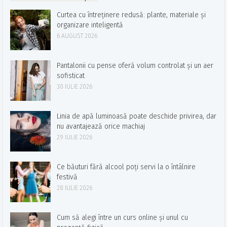
Curtea cu întreținere redusă: plante, materiale și
organizare inteligentă
6 AUGUST 2026
Pantalonii cu pense oferă volum controlat și un aer
sofisticat
30 IULIE 2026
Linia de apă luminoasă poate deschide privirea, dar
nu avantajează orice machiaj
29 IULIE 2026
Ce băuturi fără alcool poți servi la o întâlnire
festivă
28 IULIE 2026
Cum să alegi între un curs online și unul cu