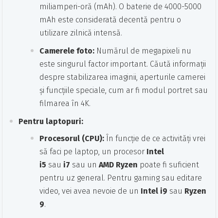
miliamperi-oră (mAh). O baterie de 4000-5000
mAh este considerată decentă pentru o
utilizare zilnică intensă.
Camerele foto:
Numărul de megapixeli nu
este singurul factor important. Căută informații
despre stabilizarea imaginii, aperturile camerei
și funcțiile speciale, cum ar fi modul portret sau
filmarea în 4K.
Pentru laptopuri:
Procesorul (CPU):
În funcție de ce activități vrei
să faci pe laptop, un procesor
Intel
i5
sau
i7
sau un
AMD Ryzen
poate fi suficient
pentru uz general. Pentru gaming sau editare
video, vei avea nevoie de un
Intel i9
sau
Ryzen
9
.