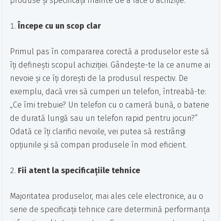
produse și specificații înainte de a face o achiziție.
Începe cu un scop clar
Primul pas în compararea corectă a produselor este să
îți definești scopul achiziției. Gândește-te la ce anume ai
nevoie și ce îți dorești de la produsul respectiv. De
exemplu, dacă vrei să cumperi un telefon, întreabă-te:
„Ce îmi trebuie? Un telefon cu o cameră bună, o baterie
de durată lungă sau un telefon rapid pentru jocuri?”
Odată ce îți clarifici nevoile, vei putea să restrângi
opțiunile și să compari produsele în mod eficient.
Fii atent la specificațiile tehnice
Majoritatea produselor, mai ales cele electronice, au o
serie de specificații tehnice care determină performanța