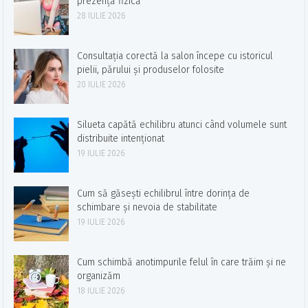
prezență fizică
28 IULIE 2026
Consultația corectă la salon începe cu istoricul
pielii, părului și produselor folosite
20 IULIE 2026
Silueta capătă echilibru atunci când volumele sunt
distribuite intenționat
19 IULIE 2026
Cum să găsești echilibrul între dorința de
schimbare și nevoia de stabilitate
19 IULIE 2026
Cum schimbă anotimpurile felul în care trăim și ne
organizăm
18 IULIE 2026