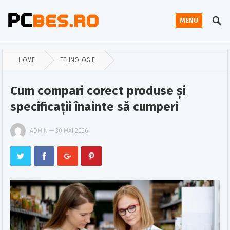
MENU
HOME
TEHNOLOGIE
Cum compari corect produse și
specificații înainte să cumperi
ADMIN
—
30 MAI 2026