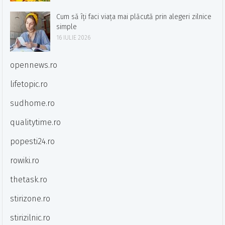
Cum să îți faci viața mai plăcută prin alegeri zilnice
simple
16 IULIE 2026
opennews.ro
lifetopic.ro
sudhome.ro
qualitytime.ro
popesti24.ro
rowiki.ro
thetask.ro
stirizone.ro
stirizilnic.ro