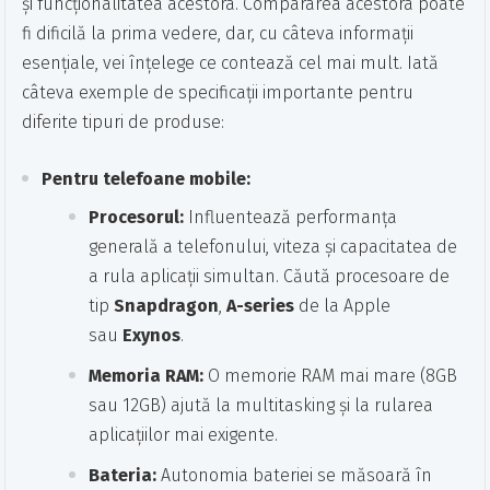
și funcționalitatea acestora. Compararea acestora poate
fi dificilă la prima vedere, dar, cu câteva informații
esențiale, vei înțelege ce contează cel mai mult. Iată
câteva exemple de specificații importante pentru
diferite tipuri de produse:
Pentru telefoane mobile:
Procesorul:
Influentează performanța
generală a telefonului, viteza și capacitatea de
a rula aplicații simultan. Căută procesoare de
tip
Snapdragon
,
A-series
de la Apple
sau
Exynos
.
Memoria RAM:
O memorie RAM mai mare (8GB
sau 12GB) ajută la multitasking și la rularea
aplicațiilor mai exigente.
Bateria:
Autonomia bateriei se măsoară în