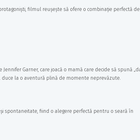
rotagoniști, filmul reușește să ofere o combinație perfectă de
 pe Jennifer Garner, care joacă o mamă care decide să spună „d
easta duce la o aventură plină de momente neprevăzute.
și spontaneitate, fiind o alegere perfectă pentru o seară în