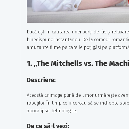
Dacă ești în căutarea unei porții de râs și relaxar
binedispune instantaneu. De la comedii romantice
amuzante filme pe care le poți găsi pe platformă
1.
„The Mitchells vs. The Mach
Descriere:
Această animație plină de umor urmărește aventur
roboților. În timp ce încercau să se îndrepte spre
apocalipsei tehnologice.
De ce să-l vezi: