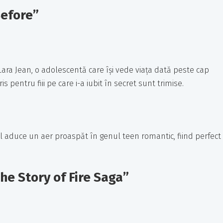
Before”
ra Jean, o adolescentă care își vede viața dată peste cap
s pentru fiii pe care i-a iubit în secret sunt trimise.
aduce un aer proaspăt în genul teen romantic, fiind perfect
he Story of Fire Saga”