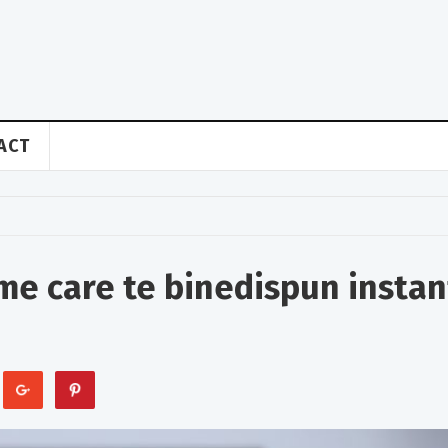
ACT
lme care te binedispun instan