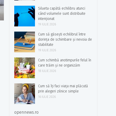
Silueta capătă echilibru atunci
când volumele sunt distribuite
intenționat
19 IULIE 2026
Cum să găsești echilibrul între
dorința de schimbare și nevoia de
stabilitate
19 IULIE 2026
Cum schimbă anotimpurile felul în
care trăim și ne organizăm
18 IULIE 2026
Cum să îți faci viața mai plăcută
prin alegeri zilnice simple
16 IULIE 2026
opennews.ro