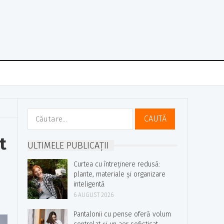
Caută
după:
t
ULTIMELE PUBLICAȚII
Curtea cu întreținere redusă:
plante, materiale și organizare
inteligentă
6 AUGUST 2026
Pantalonii cu pense oferă volum