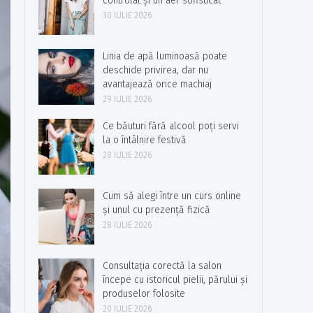
controlat și un aer sofisticat
30 IULIE 2026
Linia de apă luminoasă poate
deschide privirea, dar nu
avantajează orice machiaj
29 IULIE 2026
Ce băuturi fără alcool poți servi
la o întâlnire festivă
28 IULIE 2026
Cum să alegi între un curs online
și unul cu prezență fizică
28 IULIE 2026
Consultația corectă la salon
începe cu istoricul pielii, părului și
produselor folosite
20 IULIE 2026