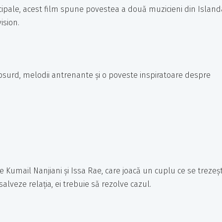
ncipale, acest film spune povestea a două muzicieni din Island
ision.
surd, melodii antrenante și o poveste inspiratoare despre
 Kumail Nanjiani și Issa Rae, care joacă un cuplu ce se trezeș
alveze relația, ei trebuie să rezolve cazul.