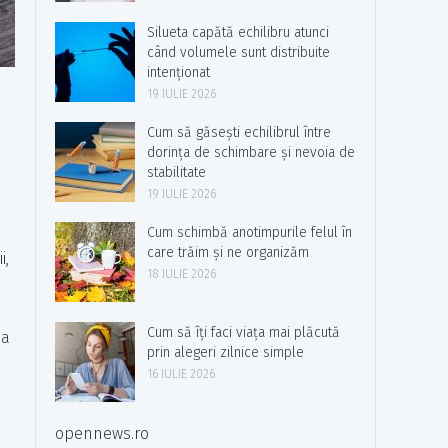
Silueta capătă echilibru atunci
când volumele sunt distribuite
intenționat
19 IULIE 2026
Cum să găsești echilibrul între
dorința de schimbare și nevoia de
stabilitate
19 IULIE 2026
Cum schimbă anotimpurile felul în
care trăim și ne organizăm
i,
18 IULIE 2026
Cum să îți faci viața mai plăcută
ea
prin alegeri zilnice simple
16 IULIE 2026
opennews.ro