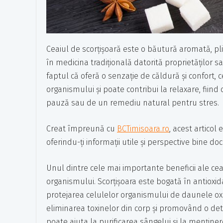
Ceaiul de scorțișoară este o băutură aromată, pli
în medicina tradițională datorită proprietăților sa
faptul că oferă o senzație de căldură și confort, 
organismului și poate contribui la relaxare, fii
pauză sau de un remediu natural pentru stres.
Creat împreună cu
BCTimisoara.ro
, acest articol
oferindu-ți informații utile și perspective bine d
Unul dintre cele mai importante beneficii ale ceai
organismului. Scorțișoara este bogată în antioxidan
protejarea celulelor organismului de daunele oxida
eliminarea toxinelor din corp și promovând o deto
poate ajuta la purificarea sângelui și la mențin