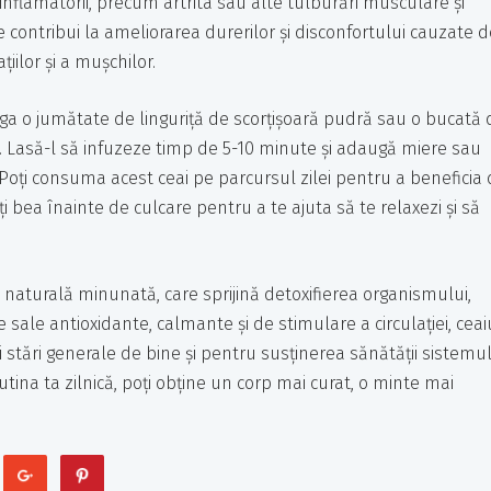
inflamatorii, precum artrita sau alte tulburări musculare și
 contribui la ameliorarea durerilor și disconfortului cauzate d
iilor și a mușchilor.
uga o jumătate de linguriță de scorțișoară pudră sau o bucată 
e. Lasă-l să infuzeze timp de 5-10 minute și adaugă miere sau
Poți consuma acest ceai pe parcursul zilei pentru a beneficia
ți bea înainte de culcare pentru a te ajuta să te relaxezi și să
ă naturală minunată, care sprijină detoxifierea organismului,
le sale antioxidante, calmante și de stimulare a circulației, ceai
stări generale de bine și pentru susținerea sănătății sistemul
ina ta zilnică, poți obține un corp mai curat, o minte mai