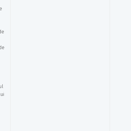
e
de
 de
ul
ui