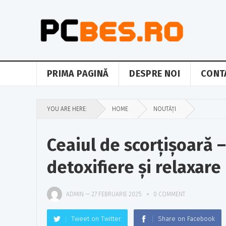
PRIMA PAGINĂ
DESPRE NOI
CONT
YOU ARE HERE:
HOME
NOUTĂȚI
Ceaiul de scorțișoară 
detoxifiere și relaxare
ADMIN
—
27 FEBRUARIE 2025
0 COMMENT
Tweet on Twitter
Share on Facebook