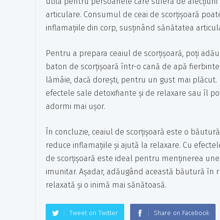
utilă pentru persoanele care suferă de afecțiuni 
articulare. Consumul de ceai de scorțișoară poate
inflamațiile din corp, susținând sănătatea articulaț
Pentru a prepara ceaiul de scorțișoară, poți adă
baton de scorțișoară într-o cană de apă fierbint
lămâie, dacă dorești, pentru un gust mai plăcut. 
efectele sale detoxifiante și de relaxare sau îl po
adormi mai ușor.
În concluzie, ceaiul de scorțișoară este o băutur
reduce inflamațiile și ajută la relaxare. Cu efecte
de scorțișoară este ideal pentru menținerea unei 
imunitar. Așadar, adăugând această băutură în rut
relaxată și o inimă mai sănătoasă.
Tweet on Twitter
Share on Facebook