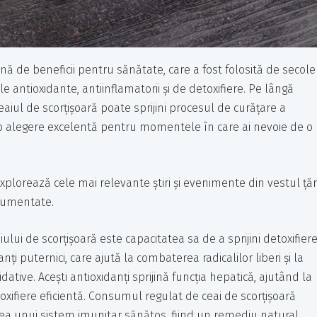
nă de beneficii pentru sănătate, care a fost folosită de secole
le antioxidante, antiinflamatorii și de detoxifiere. Pe lângă
ceaiul de scorțișoară poate sprijini procesul de curățare a
nd o alegere excelentă pentru momentele în care ai nevoie de o
 explorează cele mai relevante știri și evenimente din vestul țări
ocumentate.
ului de scorțișoară este capacitatea sa de a sprijini detoxifier
ți puternici, care ajută la combaterea radicalilor liberi și la
tive. Acești antioxidanți sprijină funcția hepatică, ajutând la
xifiere eficientă. Consumul regulat de ceai de scorțișoară
erea unui sistem imunitar sănătos, fiind un remediu natural