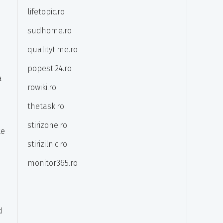
lifetopic.ro
sudhome.ro
qualitytime.ro
popesti24.ro
a
rowiki.ro
thetask.ro
stirizone.ro
te
stirizilnic.ro
monitor365.ro
d