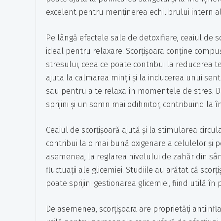
excelent pentru menținerea echilibrului intern a
Pe lângă efectele sale de detoxifiere, ceaiul de s
ideal pentru relaxare. Scorțișoara conține compuș
stresului, ceea ce poate contribui la reducerea te
ajuta la calmarea minții și la inducerea unui sent
sau pentru a te relaxa în momentele de stres. Da
sprijini și un somn mai odihnitor, contribuind la î
Ceaiul de scorțișoară ajută și la stimularea circu
contribui la o mai bună oxigenare a celulelor și p
asemenea, la reglarea nivelului de zahăr din sâ
fluctuații ale glicemiei. Studiile au arătat că scorț
poate sprijini gestionarea glicemiei, fiind utilă în
De asemenea, scorțișoara are proprietăți antiinfla