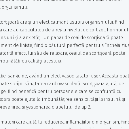
l organismului.
corțișoară are și un efect calmant asupra organismului, fiind
i care au capacitatea de a regla nivelul de cortizol, hormonul
nsiunii și a anxietății. Un pahar de ceai de scorțișoară poate
iment de liniște, fiind o băutură perfectă pentru a încheia ziu
torită efectului său de relaxare, ceaiul de scorțișoară poate
mbunătățirea calității acestuia.
lației sanguine, având un efect vasodilatator ușor. Aceasta poa
oate sprijini sănătatea cardiovasculară. Scorțișoara ajută, de
nge, fiind benefică pentru persoanele care se confruntă cu
ișoara poate ajuta la îmbunătățirea sensibilității la insulină și
 prevenirea și gestionarea diabetului de tip 2.
matorii care ajută la reducerea inflamațiilor din organism, fiin