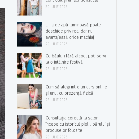
controlat și un aer sofisticat
30 IULIE 2026
Linia de apă luminoasă poate
deschide privirea, dar nu
avantajează orice machiaj
29 IULIE 2026
Ce băuturi fără alcool poți servi
la o întâlnire festivă
28 IULIE 2026
Cum să alegi între un curs online
și unul cu prezență fizică
28 IULIE 2026
Consultația corectă la salon
începe cu istoricul pielii, părului și
produselor folosite
20 IULIE 2026