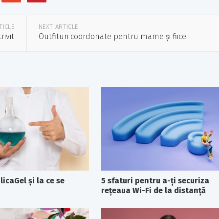
TICLE
NEXT ARTICLE
ivit
Outfituri coordonate pentru mame și fiice
licaGel şi la ce se
5 sfaturi pentru a-ți securiza
rețeaua Wi-Fi de la distanță