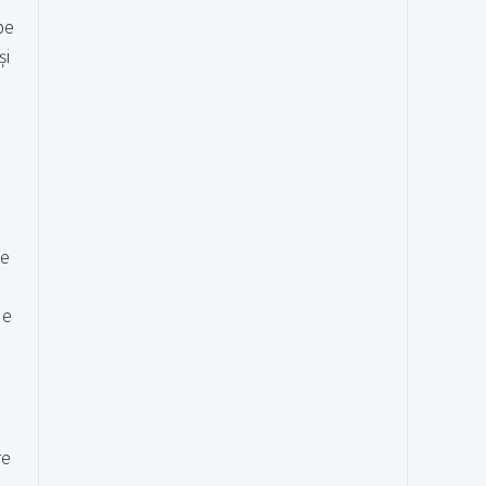
pe
și
e
te
de
re