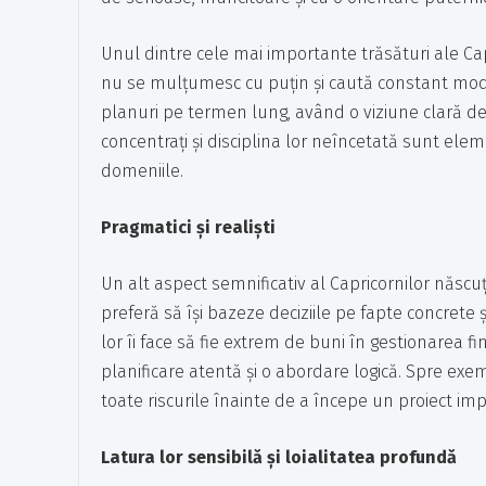
Unul dintre cele mai importante trăsături ale Cap
nu se mulțumesc cu puțin și caută constant modalit
planuri pe termen lung, având o viziune clară d
concentrați și disciplina lor neîncetată sunt ele
domeniile.
Pragmatici și realiști
Un alt aspect semnificativ al Capricornilor născuți
preferă să își bazeze deciziile pe fapte concrete și
lor îi face să fie extrem de buni în gestionarea 
planificare atentă și o abordare logică. Spre exe
toate riscurile înainte de a începe un proiect impo
Latura lor sensibilă și loialitatea profundă