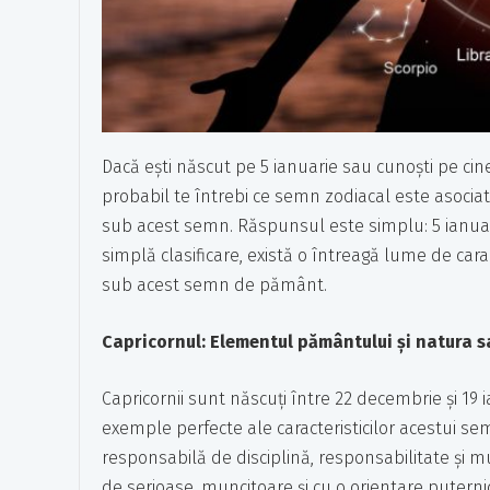
Dacă ești născut pe 5 ianuarie sau cunoști pe cin
probabil te întrebi ce semn zodiacal este asocia
sub acest semn. Răspunsul este simplu: 5 ianua
simplă clasificare, există o întreagă lume de cara
sub acest semn de pământ.
Capricornul: Elementul pământului și natura 
Capricornii sunt născuți între 22 decembrie și 19 
exemple perfecte ale caracteristicilor acestui 
responsabilă de disciplină, responsabilitate și
de serioase, muncitoare și cu o orientare puternic