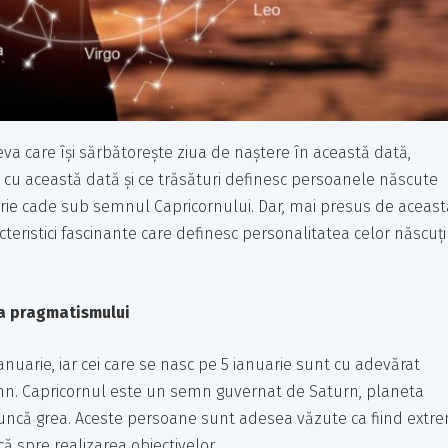
eva care își sărbătorește ziua de naștere în această dată,
t cu această dată și ce trăsături definesc persoanele născute
rie cade sub semnul Capricornului. Dar, mai presus de aceast
cteristici fascinante care definesc personalitatea celor născuți
sa pragmatismului
ianuarie, iar cei care se nasc pe 5 ianuarie sunt cu adevărat
semn. Capricornul este un semn guvernat de Saturn, planeta
 muncă grea. Aceste persoane sunt adesea văzute ca fiind extr
ă spre realizarea obiectivelor.