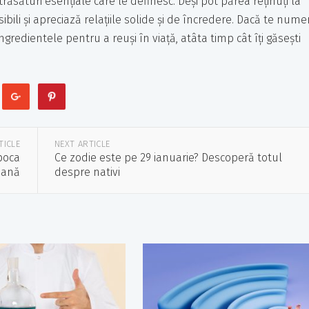
răsături esențiale care le definesc. Deși pot părea reținuți la
ibili și apreciază relațiile solide și de încredere. Dacă te numer
ingredientele pentru a reuși în viață, atâta timp cât îți găsești
TICLE
NEXT ARTICLE
epoca
Ce zodie este pe 29 ianuarie? Descoperă totul
riană
despre nativi