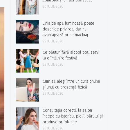
controlat și un aer sofisticat
30 IULIE 2026
Linia de apă luminoasă poate
deschide privirea, dar nu
avantajează orice machiaj
29 IULIE 2026
Ce băuturi fără alcool poți servi
la o întâlnire festivă
28 IULIE 2026
Cum să alegi între un curs online
și unul cu prezență fizică
28 IULIE 2026
Consultația corectă la salon
începe cu istoricul pielii, părului și
produselor folosite
20 IULIE 2026