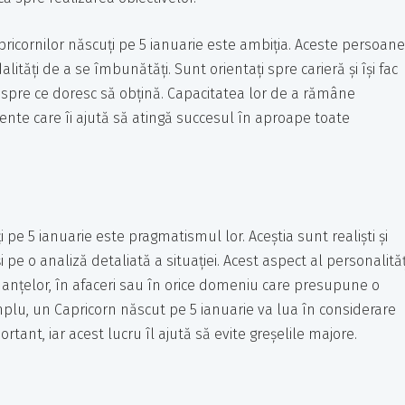
ricornilor născuți pe 5 ianuarie este ambiția. Aceste persoane
ăți de a se îmbunătăți. Sunt orientați spre carieră și își fac
espre ce doresc să obțină. Capacitatea lor de a rămâne
mente care îi ajută să atingă succesul în aproape toate
 pe 5 ianuarie este pragmatismul lor. Aceștia sunt realiști și
 pe o analiză detaliată a situației. Acest aspect al personalităț
finanțelor, în afaceri sau în orice domeniu care presupune o
mplu, un Capricorn născut pe 5 ianuarie va lua în considerare
rtant, iar acest lucru îl ajută să evite greșelile majore.