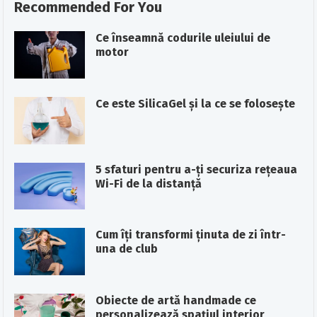
Recommended For You
Ce înseamnă codurile uleiului de
motor
Ce este SilicaGel şi la ce se foloseşte
5 sfaturi pentru a-ți securiza rețeaua
Wi-Fi de la distanță
Cum îți transformi ținuta de zi într-
una de club
Obiecte de artă handmade ce
personalizează spațiul interior