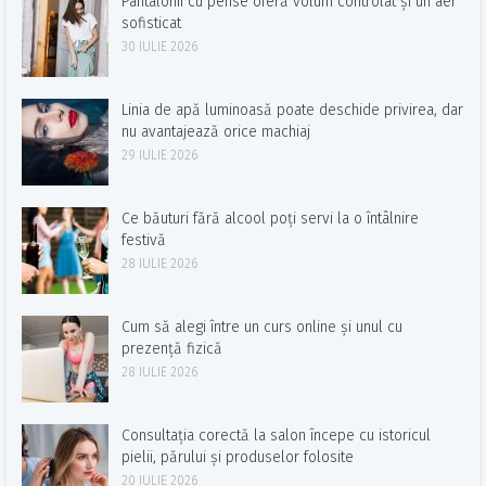
Pantalonii cu pense oferă volum controlat și un aer
sofisticat
30 IULIE 2026
Linia de apă luminoasă poate deschide privirea, dar
nu avantajează orice machiaj
29 IULIE 2026
Ce băuturi fără alcool poți servi la o întâlnire
festivă
28 IULIE 2026
Cum să alegi între un curs online și unul cu
prezență fizică
28 IULIE 2026
Consultația corectă la salon începe cu istoricul
pielii, părului și produselor folosite
20 IULIE 2026