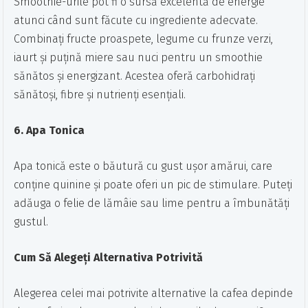
Smoothie-urile pot fi o sursă excelentă de energie
atunci când sunt făcute cu ingrediente adecvate.
Combinați fructe proaspete, legume cu frunze verzi,
iaurt și puțină miere sau nuci pentru un smoothie
sănătos și energizant. Acestea oferă carbohidrați
sănătoși, fibre și nutrienți esențiali.
6. Apa Tonica
Apa tonică este o băutură cu gust ușor amărui, care
conține quinine și poate oferi un pic de stimulare. Puteți
adăuga o felie de lămâie sau lime pentru a îmbunătăți
gustul.
Cum Să Alegeți Alternativa Potrivită
Alegerea celei mai potrivite alternative la cafea depinde