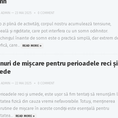
mn
ADMIN
—
23 MAI 2025
0 COMMENT
-o zi plină de activități, corpul nostru acumulează tensiune,
ală și rigiditate, care pot interfera cu un somn odihnitor.
tchingul înainte de somn este o practică simplă, dar extrem d
ică, care...
READ MORE »
nuri de mișcare pentru perioadele reci și
ede
ADMIN
—
22 MAI 2025
0 COMMENT
erioadele reci și umede, este ușor să fim tentați să renunțăm 
itatea fizică din cauza vremii nefavorabile. Totuși, menținerea
 rutine de mișcare în aceste condiții este esențială pentru
tatea...
READ MORE »