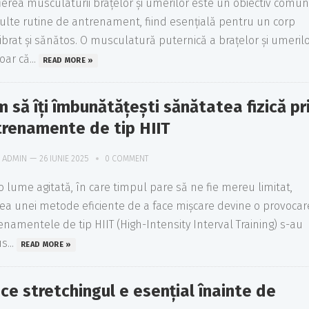
fierea musculaturii brațelor și umerilor este un obiectiv comun
ulte rutine de antrenament, fiind esențială pentru un corp
librat și sănătos. O musculatură puternică a brațelor și umeril
ar că...
READ MORE »
 să îți îmbunătățești sănătatea fizică pr
trenamente de tip HIIT
ADMIN
—
26 IUNIE 2025
0 COMMENT
-o lume agitată, în care timpul pare să ne fie mereu limitat,
rea unei metode eficiente de a face mișcare devine o provocar
enamentele de tip HIIT (High-Intensity Interval Training) s-au
s...
READ MORE »
ce stretchingul e esențial înainte de