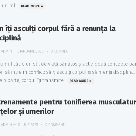
 un rol...
READ MORE »
 îți asculți corpul fără a renunța la
ciplină
ADMIN
—
5 IANUARIE 2026
0 COMMENT
rumul către un stil de viață sănătos și activ, două concepte pa
i să intre în conflict: să-ți asculți corpul și să menții disciplina.
 o parte, corpul îți transmite...
READ MORE »
renamente pentru tonifierea musculatur
țelor și umerilor
ADMIN
—
12 IULIE 2025
0 COMMENT