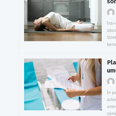
so
Într
obose
Stre
benef
Pla
um
În p
activ
unei
sănă