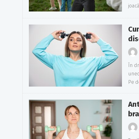
joacă
Cum
dis
În d
uneor
Pe de
Ant
bra