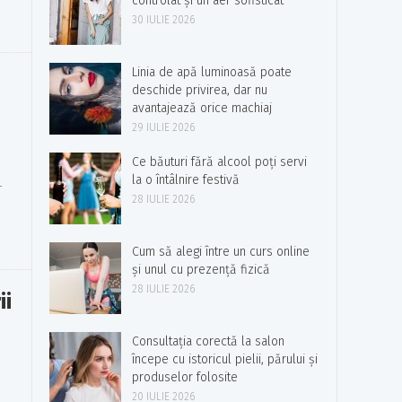
controlat și un aer sofisticat
30 IULIE 2026
Linia de apă luminoasă poate
deschide privirea, dar nu
avantajează orice machiaj
29 IULIE 2026
Ce băuturi fără alcool poți servi
la o întâlnire festivă
r
28 IULIE 2026
Cum să alegi între un curs online
și unul cu prezență fizică
28 IULIE 2026
ii
Consultația corectă la salon
începe cu istoricul pielii, părului și
produselor folosite
20 IULIE 2026