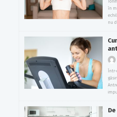
Toni
în m
echi
nu do
Cum
an
Într
găsi
Antr
impu
De 