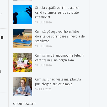
Silueta capătă echilibru atunci
când volumele sunt distribuite
or
intenționat
19 IULIE 2026
Cum să găsești echilibrul între
in
dorința de schimbare și nevoia de
stabilitate
19 IULIE 2026
Cum schimbă anotimpurile felul în
care trăim și ne organizăm
18 IULIE 2026
e.
Cum să îți faci viața mai plăcută
prin alegeri zilnice simple
16 IULIE 2026
opennews.ro