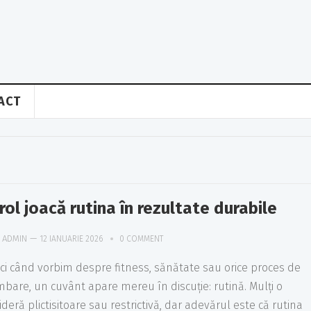
ACT
rol joacă rutina în rezultate durabile
ADMIN
—
12 IANUARIE 2026
0 COMMENT
ci când vorbim despre fitness, sănătate sau orice proces de
mbare, un cuvânt apare mereu în discuție: rutină. Mulți o
deră plictisitoare sau restrictivă, dar adevărul este că rutina